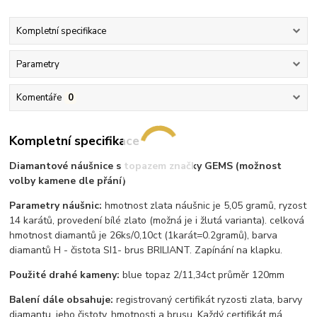
Kompletní specifikace
Parametry
Komentáře
0
Kompletní specifikace
Diamantové náušnice s topazem značky GEMS (možnost
volby kamene dle přání)
Parametry náušnic:
hmotnost zlata náušnic je 5,05 gramů, ryzost
14 karátů, provedení bílé zlato (možná je i žlutá varianta). celková
hmotnost diamantů je 26ks/0,10ct (1karát=0.2gramů), barva
diamantů H - čistota SI1- brus BRILIANT. Zapínání na klapku.
Použité drahé kameny:
blue topaz 2/11,34ct průměr 120mm
Balení dále obsahuje:
registrovaný certifikát ryzosti zlata, barvy
diamantu, jeho čistoty, hmotnosti a brusu. Každý certifikát má