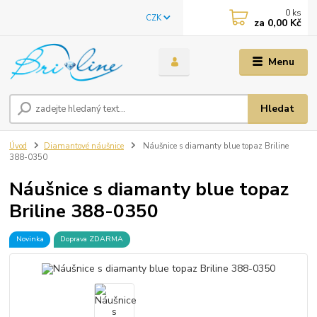
0
ks
CZK
za
0,00 Kč
Menu
Hledat
Úvod
Diamantové náušnice
Náušnice s diamanty blue topaz Briline
388-0350
Náušnice s diamanty blue topaz
Briline 388-0350
Novinka
Doprava ZDARMA