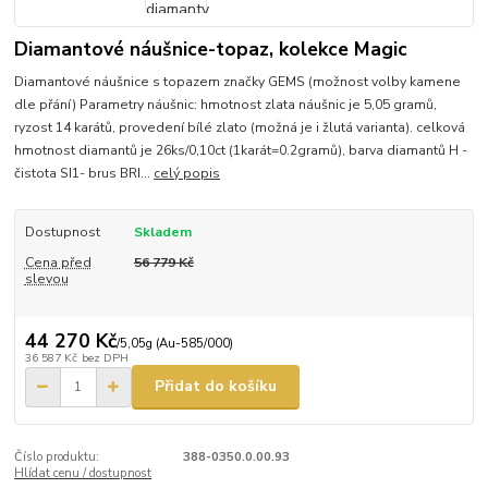
Diamantové náušnice-topaz, kolekce Magic
Diamantové náušnice s topazem značky GEMS (možnost volby kamene
dle přání) Parametry náušnic: hmotnost zlata náušnic je 5,05 gramů,
ryzost 14 karátů, provedení bílé zlato (možná je i žlutá varianta). celková
hmotnost diamantů je 26ks/0,10ct (1karát=0.2gramů), barva diamantů H -
čistota SI1- brus BRI...
celý popis
Dostupnost
Skladem
Cena před
56 779 Kč
slevou
44 270 Kč
/
5,05g (Au-585/000)
36 587 Kč
bez DPH
Přidat do košíku
Číslo produktu:
388-0350.0.00.93
Hlídat cenu / dostupnost