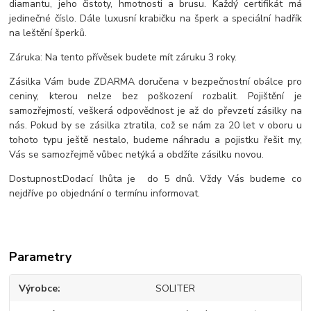
diamantu, jeho čistoty, hmotnosti a brusu. Každý certifikát má
jedinečné číslo. Dále luxusní krabičku na šperk a speciální hadřík
na leštění šperků.
Záruka: Na tento přívěsek budete mít záruku 3 roky.
Zásilka Vám bude ZDARMA doručena v bezpečnostní obálce pro
ceniny, kterou nelze bez poškození rozbalit. Pojištění je
samozřejmostí, veškerá odpovědnost je až do převzetí zásilky na
nás. Pokud by se zásilka ztratila, což se nám za 20 let v oboru u
tohoto typu ještě nestalo, budeme náhradu a pojistku řešit my,
Vás se samozřejmě vůbec netýká a obdžíte zásilku novou.
Dostupnost:Dodací lhůta je do 5 dnů. Vždy Vás budeme co
nejdříve po objednání o termínu informovat.
Parametry
Výrobce
SOLITER