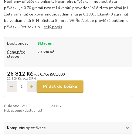
Nádherný přívěšek s brilianty Parametry přívěsku: hmotnost zlata
přívěsku je 0.70 gramů ryzost 14 karátů provedení bílé zlato (možná je i
žlutá varianta) celková hmotnost diamantů je 0,180ct (1karát=0.2gramů)
barva diamantů G-H - čistota SI- brus VG Řetízek se provléká ouškem u
přívěsku. Řetízek slo...
celý popis
Dostupnost
Skladem
Cena před
29 596 Kč
slevou
26 812 Kč
/
kus 0,70g (585/000)
22 159 Kč
bez DPH
Přidat do košíku
Číslo produktu:
23107
Hlídat cenu / dostupnost
Kompletní specifikace