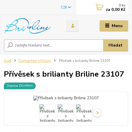
0
ks
CZK
za
0,00 Kč
Menu
Hledat
Úvod
Diamantové přívěsky
Přívěsek s brilianty Briline 23107
Přívěsek s brilianty Briline 23107
Doprava ZDARMA