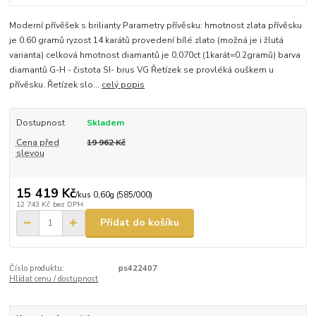
Moderní přívěšek s brilianty Parametry přívěsku: hmotnost zlata přívěsku
je 0.60 gramů ryzost 14 karátů provedení bílé zlato (možná je i žlutá
varianta) celková hmotnost diamantů je 0,070ct (1karát=0.2gramů) barva
diamantů G-H - čistota SI- brus VG Řetízek se provléká ouškem u
přívěsku. Řetízek slo...
celý popis
Dostupnost
Skladem
Cena před
19 962 Kč
slevou
15 419 Kč
/
kus 0,60g (585/000)
12 743 Kč
bez DPH
Přidat do košíku
Číslo produktu:
ps422407
Hlídat cenu / dostupnost