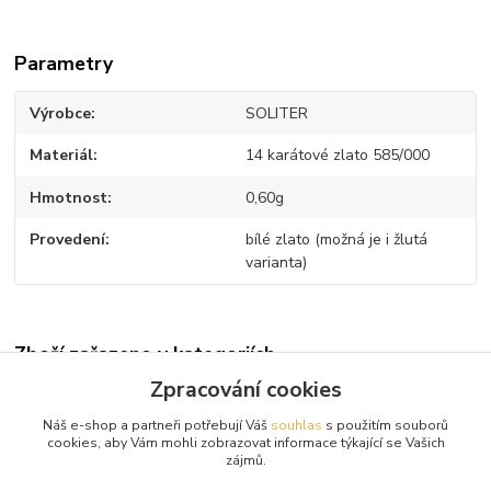
Parametry
Výrobce
SOLITER
Materiál
14 karátové zlato 585/000
Hmotnost
0,60g
Provedení
bílé zlato (možná je i žlutá
varianta)
Zboží zařazeno v kategoriích
Zpracování cookies
Diamantové přívěsky
Náš e-shop a partneři potřebují Váš
souhlas
s použitím souborů
Bílé zlato
cookies, aby Vám mohli zobrazovat informace týkající se Vašich
zájmů.
Diamanty