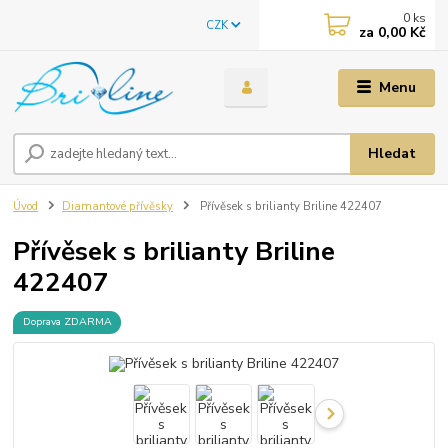
0
ks
CZK
za
0,00 Kč
Menu
Hledat
Úvod
Diamantové přívěsky
Přívěsek s brilianty Briline 422407
Přívěsek s brilianty Briline
422407
Doprava ZDARMA