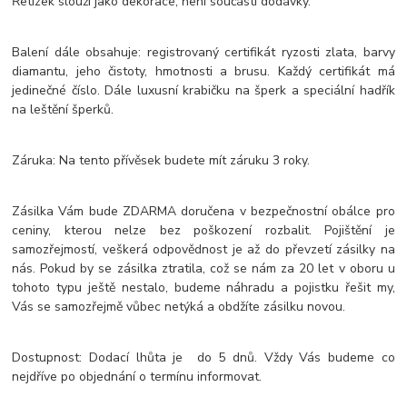
Řetízek slouží jako dekorace, není součástí dodávky.
Balení dále obsahuje: registrovaný certifikát ryzosti zlata, barvy
diamantu, jeho čistoty, hmotnosti a brusu. Každý certifikát má
jedinečné číslo. Dále luxusní krabičku na šperk a speciální hadřík
na leštění šperků.
Záruka: Na tento přívěsek budete mít záruku 3 roky.
Zásilka Vám bude ZDARMA doručena v bezpečnostní obálce pro
ceniny, kterou nelze bez poškození rozbalit. Pojištění je
samozřejmostí, veškerá odpovědnost je až do převzetí zásilky na
nás. Pokud by se zásilka ztratila, což se nám za 20 let v oboru u
tohoto typu ještě nestalo, budeme náhradu a pojistku řešit my,
Vás se samozřejmě vůbec netýká a obdžíte zásilku novou.
Dostupnost: Dodací lhůta je do 5 dnů. Vždy Vás budeme co
nejdříve po objednání o termínu informovat.