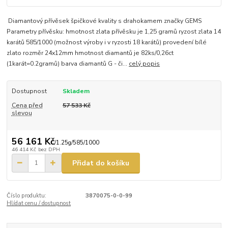
Diamantový přívěsek špičkové kvality s drahokamem značky GEMS
Parametry přívěsku: hmotnost zlata přívěsku je 1,25 gramů ryzost zlata 14
karátů 585/1000 (možnost výroby i v ryzosti 18 karátů) provedení bílé
zlato rozměr 24x12mm hmotnost diamantů je 82ks/0,26ct
(1karát=0.2gramů) barva diamantů G - či...
celý popis
Dostupnost
Skladem
Cena před
57 533 Kč
slevou
56 161 Kč
/
1.25g/585/1000
46 414 Kč
bez DPH
Přidat do košíku
Číslo produktu:
3870075-0-0-99
Hlídat cenu / dostupnost