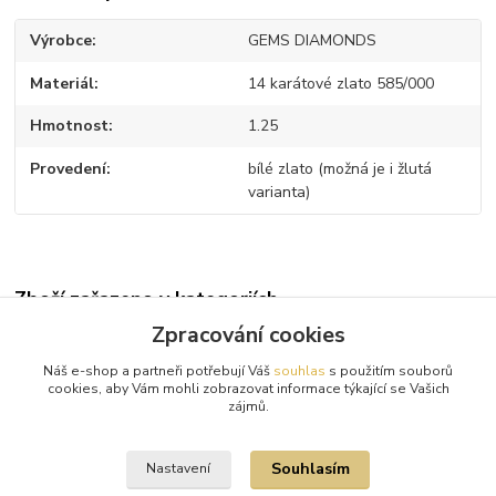
Výrobce
GEMS DIAMONDS
Materiál
14 karátové zlato 585/000
Hmotnost
1.25
Provedení
bílé zlato (možná je i žlutá
varianta)
Zboží zařazeno v kategoriích
Zpracování cookies
Diamantové přívěsky
Náš e-shop a partneři potřebují Váš
souhlas
s použitím souborů
Bílé zlato
cookies, aby Vám mohli zobrazovat informace týkající se Vašich
zájmů.
Diamanty
Souhlasím
Nastavení