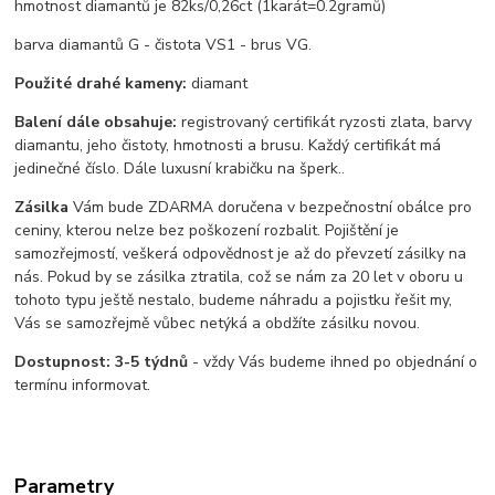
hmotnost diamantů je 82ks/0,26ct (1karát=0.2gramů)
barva diamantů G - čistota VS1 - brus VG.
Použité drahé kameny:
diamant
Balení dále obsahuje:
registrovaný certifikát ryzosti zlata, barvy
diamantu, jeho čistoty, hmotnosti a brusu. Každý certifikát má
jedinečné číslo. Dále luxusní krabičku na šperk..
Zásilka
Vám bude ZDARMA doručena v bezpečnostní obálce pro
ceniny, kterou nelze bez poškození rozbalit. Pojištění je
samozřejmostí, veškerá odpovědnost je až do převzetí zásilky na
nás. Pokud by se zásilka ztratila, což se nám za 20 let v oboru u
tohoto typu ještě nestalo, budeme náhradu a pojistku řešit my,
Vás se samozřejmě vůbec netýká a obdžíte zásilku novou.
Dostupnost:
3-5 týdnů
- vždy Vás budeme ihned po objednání o
termínu informovat.
Parametry