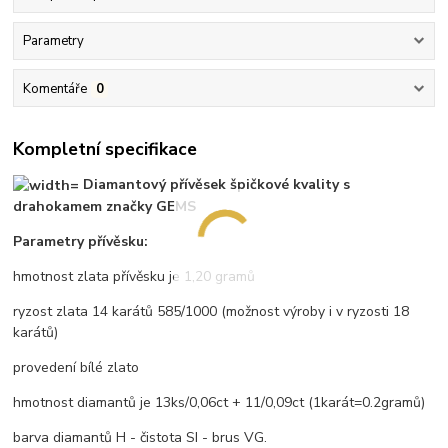
Parametry
Komentáře
0
Kompletní specifikace
Diamantový přívěsek špičkové kvality s
drahokamem značky GEMS
Parametry přívěsku:
hmotnost zlata přívěsku je 1,20 gramů
ryzost zlata 14 karátů 585/1000 (možnost výroby i v ryzosti 18
karátů)
provedení bílé zlato
hmotnost diamantů je 13ks/0,06ct + 11/0,09ct (1karát=0.2gramů)
barva diamantů H - čistota SI - brus VG.