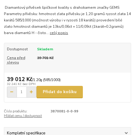
Diamantový přívěsek špičkové kvality s drahokamem značky GEMS
Parametry přívěsku: hmotnost zlata přívěsku je 1,20 gramů ryzost zlata 14
karátů 585/1000 (možnost výroby i v ryzosti 18 karátů) provedení bílé
zlato hmotnost diamantů je 13ks/0,06ct + 11/0,09ct (1karát=0.2gramů)
barva diamantů H - čisto...
celý popis
Dostupnost
Skladem
Cena před
39 701 Kč
slevou
39 012 Kč
/
1.20g (585/1000)
32 241 Kč
bez DPH
Přidat do košíku
Číslo produktu:
3870081-0-0-99
Hlídat cenu / dostupnost
Kompletní specifikace