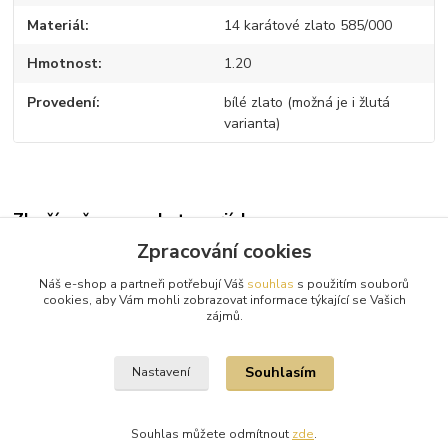
Materiál
14 karátové zlato 585/000
Hmotnost
1.20
Provedení
bílé zlato (možná je i žlutá
varianta)
Zboží zařazeno v kategoriích
Zpracování cookies
Diamantové přívěsky
Náš e-shop a partneři potřebují Váš
souhlas
s použitím souborů
Bílé zlato
cookies, aby Vám mohli zobrazovat informace týkající se Vašich
zájmů.
Diamanty
Souhlasím
Nastavení
Souhlas můžete odmítnout
zde
.