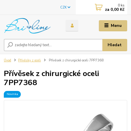
0
ks
CZK
za
0,00 Kč
Menu
Hledat
Úvod
Přívěsky z oceli
Přívěsek z chirurgické oceli 7PP7368
Přívěsek z chirurgické oceli
7PP7368
Novinka