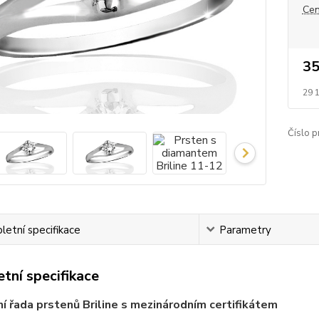
Cen
35
29 
Číslo p
etní specifikace
Parametry
tní specifikace
ní řada prstenů Briline s mezinárodním certifikátem