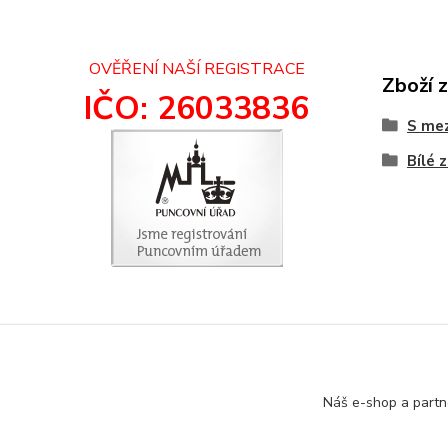
OVĚŘENÍ NAŠÍ REGISTRACE
Zboží 
IČO: 26033836
S mez
Bílé 
Náš e-shop a partn