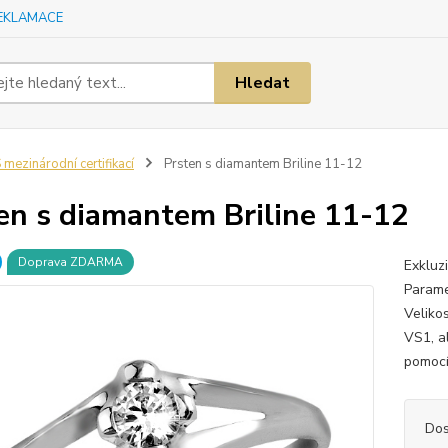
EKLAMACE
Hledat
 mezinárodní certifikací
Prsten s diamantem Briline 11-12
en s diamantem Briline 11-12
Doprava ZDARMA
Exkluz
Parame
Velikos
VS1, al
pomocí 
Dos