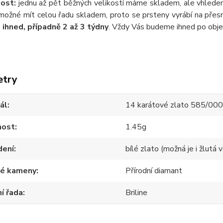
ost:
jednu až pět běžných velikostí máme skladem, ale vhlede
možné mít celou řadu skladem, proto se prsteny vyrábí na přesn
ihned, případně 2 až 3 týdny
. Vždy Vás budeme ihned po obje
etry
ál
14 karátové zlato 585/00
ost
1.45g
dení
bílé zlato (možná je i žlutá v
té kameny
Přírodní diamant
í řada
Briline