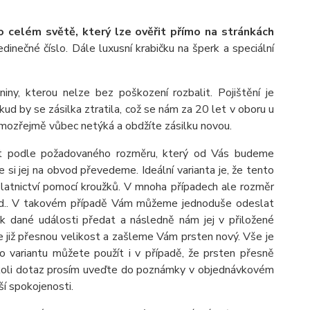
o celém světě, který lze ověřit přímo na stránkách
jedinečné číslo. Dále luxusní krabičku na šperk a speciální
, kterou nelze bez poškození rozbalit. Pojištění je
ud by se zásilka ztratila, což se nám za 20 let v oboru u
amozřejmě vůbec netýká a obdžíte zásilku novou.
it podle požadovaného rozměru, který od Vás budeme
si jej na obvod převedeme. Ideální varianta je, že tento
 zlatnictví pomocí kroužků. V mnoha případech ale rozměr
pod.. V takovém případě Vám můžeme jednoduše odeslat
k dané události předat a následně nám jej v přiložené
 již přesnou velikost a zašleme Vám prsten nový. Vše je
 variantu můžete použít i v případě, že prsten přesně
akýkoli dotaz prosím uveďte do poznámky v objednávkovém
í spokojenosti.