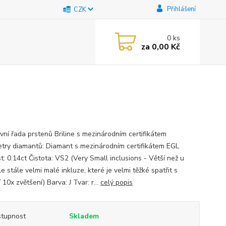
Přihlášení
CZK
0
ks
za
0,00 Kč
ivní řada prstenů Briline s mezinárodním certifikátem
try diamantů: Diamant s mezinárodním certifikátem EGL
t: 0.14ct Čistota: VS2 (Very Small inclusions - Větší než u
e stále velmi malé inkluze, které je velmi těžké spatřit s
10x zvětšení) Barva: J Tvar: r...
celý popis
tupnost
Skladem