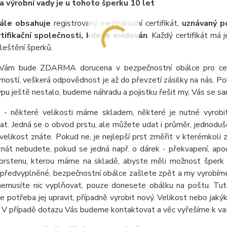
a výrobní vady je u tohoto šperku 10 let
dále obsahuje
registrovaný mezinárodní certifikát,
uznávaný p
tifikační společnosti, kde je evidován
. Každý certifikát má 
 leštění šperků.
Vám bude ZDARMA doručena v bezpečnostní obálce pro ceniny
ostí, veškerá odpovědnost je až do převzetí zásilky na nás. Pok
pu ještě nestalo, budeme náhradu a pojistku řešit my, Vás se s
- některé velikosti máme skladem, některé je nutné vyrob
t. Jedná se o obvod prstu, ale můžete udat i průměr, jednoduše 
velikost znáte. Pokud ne, je nejlepší prst změřit v kterémkoli
znát nebudete, pokud se jedná např. o dárek - překvapení, a
 prstenu, kterou máme na skladě, abyste měli možnost šperk 
 předvyplněné, bezpečnostní obálce zašlete zpět a my vyrobíme
nemusíte nic vyplňovat, pouze donesete obálku na poštu. Tuto
je potřeba jej upravit, případně vyrobit nový. Velikost nebo j
. V případě dotazu Vás budeme kontaktovat a věc vyřešíme k vaš