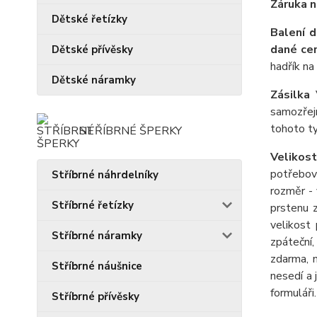
Záruka n
Dětské řetízky
Balení 
dané cer
Dětské přívěsky
hadřík na
Dětské náramky
Zásilka
samozřejm
tohoto ty
STŘÍBRNÉ ŠPERKY
Velikost
potřebova
Stříbrné náhrdelníky
rozměr - 
Stříbrné řetízky
prstenu 
velikost
Stříbrné náramky
zpáteční,
zdarma, 
Stříbrné náušnice
nesedí a 
formuláři
Stříbrné přívěsky