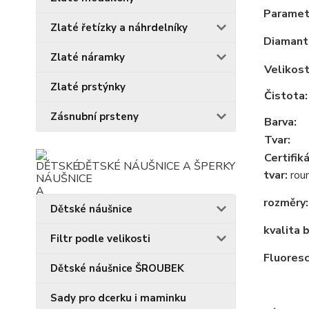
Paramet
Zlaté řetízky a náhrdelníky
Diamant
Zlaté náramky
Velikost
Zlaté prstýnky
Čistota:
Zásnubní prsteny
Barva:
Tvar:
Certifiká
DĚTSKÉ NÁUŠNICE A ŠPERKY
tvar:
rou
rozměry:
Dětské náušnice
kvalita 
Filtr podle velikosti
Fluores
Dětské náušnice ŠROUBEK
Sady pro dcerku i maminku