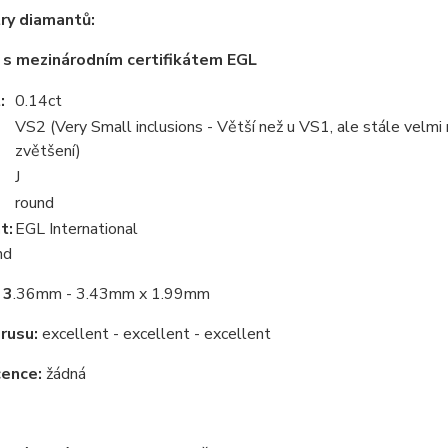
ry diamantů:
 s mezinárodním certifikátem EGL
:
0.14ct
VS2 (Very Small inclusions - Větší než u VS1, ale stále velmi 
zvětšení)
J
round
t:
EGL International
nd
 3
.36mm - 3.43mm x 1.99mm
brusu:
excellent - excellent - excellent
cence:
žádná