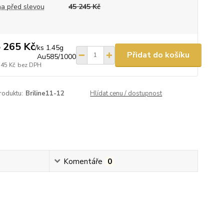
a před slevou
45 245 Kč
 265 Kč
/
ks 1.45g
Přidat do košíku
Au585/1000
145 Kč
bez DPH
roduktu:
Briline11-12
Hlídat cenu / dostupnost
Komentáře
0