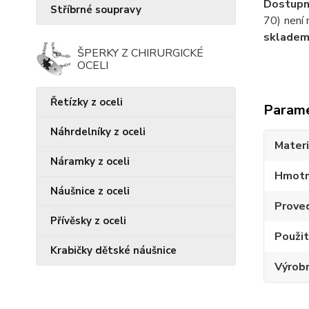
Dostupn
Stříbrné soupravy
70) není 
skladem 
ŠPERKY Z CHIRURGICKÉ
OCELI
Řetízky z oceli
Param
Náhrdelníky z oceli
Materi
Náramky z oceli
Hmotn
Náušnice z oceli
Prove
Přívěsky z oceli
Použi
Krabičky dětské náušnice
Výrobn