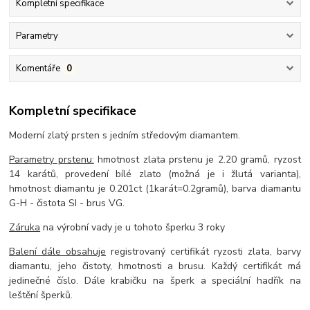
Kompletní specifikace
Parametry
Komentáře
0
Kompletní specifikace
Moderní zlatý prsten s jedním středovým diamantem.
Parametry prstenu:
hmotnost zlata prstenu je 2.20 gramů, ryzost
14 karátů, provedení bílé zlato (možná je i žlutá varianta),
hmotnost diamantu je 0.201ct (1karát=0.2gramů), barva diamantu
G-H - čistota SI - brus VG.
Záruka
na výrobní vady je u tohoto šperku 3 roky
Balení dále obsahuje
registrovaný certifikát ryzosti zlata, barvy
diamantu, jeho čistoty, hmotnosti a brusu. Každý certifikát má
jedinečné číslo. Dále krabičku na šperk a speciální hadřík na
leštění šperků.