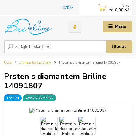
0
ks
CZK
za
0,00 Kč
Menu
Hledat
Úvod
Diamantové prsteny
Prsten s diamantem Briline 14091807
Prsten s diamantem Briline
14091807
Novinka
Doprava ZDARMA