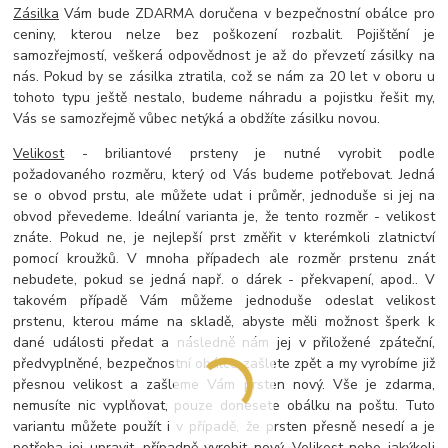
Zásilka
Vám bude ZDARMA doručena v bezpečnostní obálce pro
ceniny, kterou nelze bez poškození rozbalit. Pojištění je
samozřejmostí, veškerá odpovědnost je až do převzetí zásilky na
nás. Pokud by se zásilka ztratila, což se nám za 20 let v oboru u
tohoto typu ještě nestalo, budeme náhradu a pojistku řešit my,
Vás se samozřejmě vůbec netýká a obdžíte zásilku novou.
Velikost
- briliantové prsteny je nutné vyrobit podle
požadovaného rozměru, který od Vás budeme potřebovat. Jedná
se o obvod prstu, ale můžete udat i průměr, jednoduše si jej na
obvod převedeme. Ideální varianta je, že tento rozměr - velikost
znáte. Pokud ne, je nejlepší prst změřit v kterémkoli zlatnictví
pomocí kroužků. V mnoha případech ale rozměr prstenu znát
nebudete, pokud se jedná např. o dárek - překvapení, apod.. V
takovém případě Vám můžeme jednoduše odeslat velikost
prstenu, kterou máme na skladě, abyste měli možnost šperk k
dané události předat a následně nám jej v přiložené zpáteční,
předvyplněné, bezpečnostní obálce zašlete zpět a my vyrobíme již
přesnou velikost a zašleme Vám prsten nový. Vše je zdarma,
nemusíte nic vyplňovat, pouze donesete obálku na poštu. Tuto
variantu můžete použít i v případě, že prsten přesně nesedí a je
potřeba jej upravit, případně vyrobit nový. Velikost nebo jakýkoli