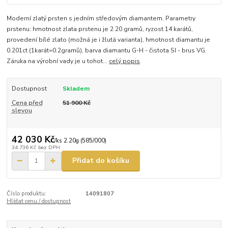
Moderní zlatý prsten s jedním středovým diamantem. Parametry
prstenu: hmotnost zlata prstenu je 2.20 gramů, ryzost 14 karátů,
provedení bílé zlato (možná je i žlutá varianta), hmotnost diamantu je
0.201ct (1karát=0.2gramů), barva diamantu G-H - čistota SI - brus VG.
Záruka na výrobní vady je u tohot...
celý popis
Dostupnost
Skladem
Cena před
51 900 Kč
slevou
42 030 Kč
/
ks 2.20g (585/000)
34 736 Kč
bez DPH
Přidat do košíku
Číslo produktu:
14091807
Hlídat cenu / dostupnost