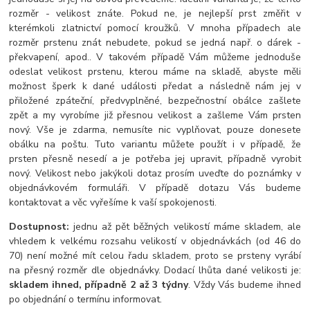
rozměr - velikost znáte. Pokud ne, je nejlepší prst změřit v
kterémkoli zlatnictví pomocí kroužků. V mnoha případech ale
rozměr prstenu znát nebudete, pokud se jedná např. o dárek -
překvapení, apod.. V takovém případě Vám můžeme jednoduše
odeslat velikost prstenu, kterou máme na skladě, abyste měli
možnost šperk k dané události předat a následně nám jej v
přiložené zpáteční, předvyplněné, bezpečnostní obálce zašlete
zpět a my vyrobíme již přesnou velikost a zašleme Vám prsten
nový. Vše je zdarma, nemusíte nic vyplňovat, pouze donesete
obálku na poštu. Tuto variantu můžete použít i v případě, že
prsten přesně nesedí a je potřeba jej upravit, případně vyrobit
nový. Velikost nebo jakýkoli dotaz prosím uveďte do poznámky v
objednávkovém formuláři. V případě dotazu Vás budeme
kontaktovat a věc vyřešíme k vaší spokojenosti.
Dostupnost:
jednu až pět běžných velikostí máme skladem, ale
vhledem k velkému rozsahu velikostí v objednávkách (od 46 do
70) není možné mít celou řadu skladem, proto se prsteny vyrábí
na přesný rozměr dle objednávky. Dodací lhůta dané velikosti je:
skladem ihned, případně 2 až 3 týdny
. Vždy Vás budeme ihned
po objednání o termínu informovat.