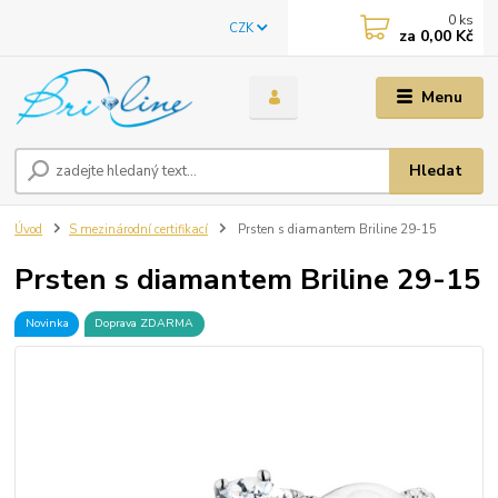
0
ks
CZK
za
0,00 Kč
Menu
Hledat
Úvod
S mezinárodní certifikací
Prsten s diamantem Briline 29-15
Prsten s diamantem Briline 29-15
Novinka
Doprava ZDARMA