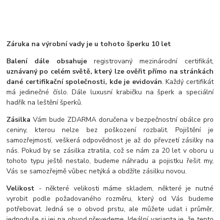
Záruka na výrobní vady je u tohoto šperku 10 let
Balení dále obsahuje
registrovaný mezinárodní certifikát,
uznávaný po celém světě, který lze ověřit přímo na stránkách
dané certifikační společnosti, kde je evidován
. Každý certifikát
má jedinečné číslo. Dále luxusní krabičku na šperk a speciální
hadřík na leštění šperků.
Zásilka
Vám bude ZDARMA doručena v bezpečnostní obálce pro
ceniny, kterou nelze bez poškození rozbalit. Pojištění je
samozřejmostí, veškerá odpovědnost je až do převzetí zásilky na
nás. Pokud by se zásilka ztratila, což se nám za 20 let v oboru u
tohoto typu ještě nestalo, budeme náhradu a pojistku řešit my,
Vás se samozřejmě vůbec netýká a obdžíte zásilku novou.
Velikost
- některé velikosti máme skladem, některé je nutné
vyrobit podle požadovaného rozměru, který od Vás budeme
potřebovat. Jedná se o obvod prstu, ale můžete udat i průměr,
jednoduše si jej na obvod převedeme. Ideální varianta je, že tento