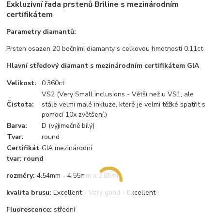
Exkluzivní řada prstenů Briline s mezinárodním
certifikátem
Parametry diamantů:
Prsten osazen 20 bočními diamanty s celkovou hmotností 0.11ct
Hlavní středový diamant s mezinárodním certifikátem GIA
Velikost:
0.360ct
VS2 (Very Small inclusions - Větší než u VS1, ale
Čistota:
stále velmi malé inkluze, které je velmi těžké spatřit s
pomocí 10x zvětšení.)
Barva:
D (výjimečně bílý)
Tvar:
round
Certifikát
:
GIA mezinárodní
tvar: round
rozměry:
4.54mm - 4.55mm x 2.85mm
kvalita brusu:
Excellent - Very good - Excellent
Fluorescence:
střední