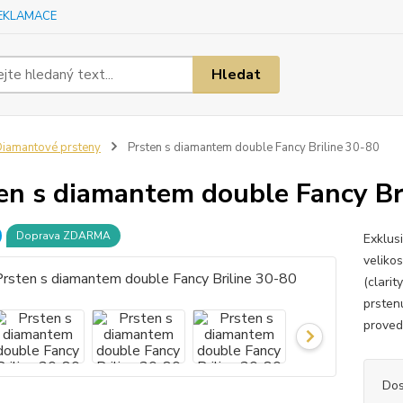
EKLAMACE
Hledat
iamantové prsteny
Prsten s diamantem double Fancy Briline 30-80
en s diamantem double Fancy Br
Doprava ZDARMA
Exklus
velikos
(clari
prsten
proved
Dos