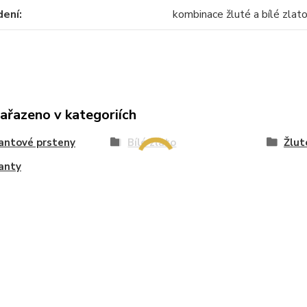
dení
kombinace žluté a bílé zlat
zařazeno v kategoriích
antové prsteny
Bílé zlato
Žlut
anty