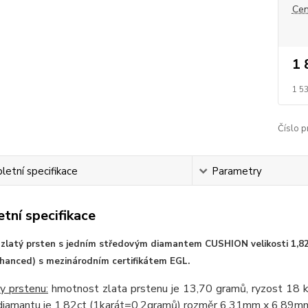
Cen
1 
1 5
Číslo p
etní specifikace
Parametry
tní specifikace
í zlatý prsten s jedním středovým diamantem CUSHION velikosti 1,82c
enhanced) s mezinárodním certifikátem EGL.
y prstenu:
hmotnost zlata prstenu je 13,70 gramů, ryzost 18 k
 diamantu je 1,82ct (1karát=0.2gramů) rozměr 6,31mm x 6,89