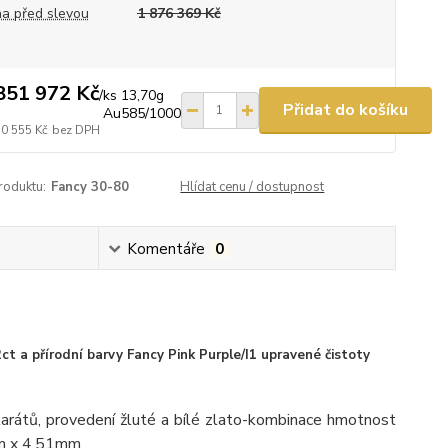
a před slevou
1 876 369 Kč
851 972 Kč
/
ks 13,70g
Přidat do košíku
Au585/1000
30 555 Kč
bez DPH
roduktu:
Fancy 30-80
Hlídat cenu / dostupnost
Komentáře
0
t a přírodní barvy Fancy Pink Purple/I1 upravené čistoty
arátů, provedení žluté a bílé zlato-kombinace hmotnost
mm x 4,51mm