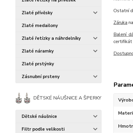
Zlaté řetízky na přívěsek
Ostatní d
Zlaté přívěsky
Záruka
na
Zlaté medailony
Balení d
Zlaté řetízky a náhrdelníky
certifiká
Zlaté náramky
Dostupno
Zlaté prstýnky
Zásnubní prsteny
Param
DĚTSKÉ NÁUŠNICE A ŠPERKY
Výrob
Materi
Dětské náušnice
Hmotn
Filtr podle velikosti