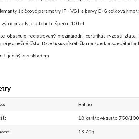
iamanty špičkové parametry IF - VS1 a barvy D-G celková hmotn
 výrobní vady je u tohoto šperku 10 let
ále obsahuje
registrovaný mezinárodní certifikát ryzosti zlata,
t má jedinečné číslo. Dále luxusní krabičku na šperk a speciální had
st:
jediný kus skladem
etry
ce
Briline
ál
18 karátové zlato 750/10
ost
13,70g