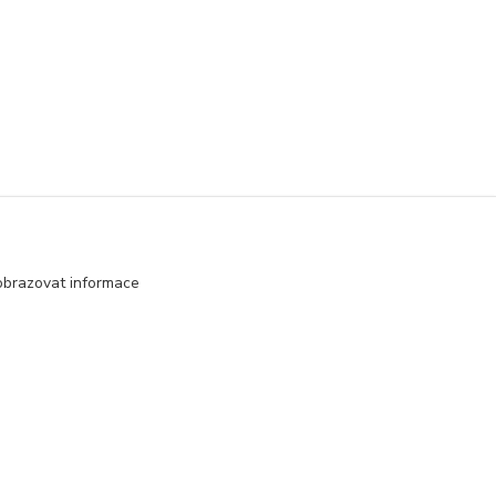
obrazovat informace
Vytvořeno na
Eshop-rychle.cz