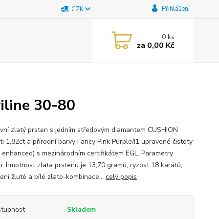
Přihlášení
CZK
0
ks
za
0,00 Kč
iline 30-80
ivní zlatý prsten s jedním středovým diamantem CUSHION
ti 1,82ct a přírodní barvy Fancy Pink Purple/I1 upravené čistoty
ty enhanced) s mezinárodním certifikátem EGL. Parametry
u: hmotnost zlata prstenu je 13,70 gramů, ryzost 18 karátů,
ení žluté a bílé zlato-kombinace...
celý popis
tupnost
Skladem