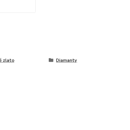
o
é zlato
Diamanty