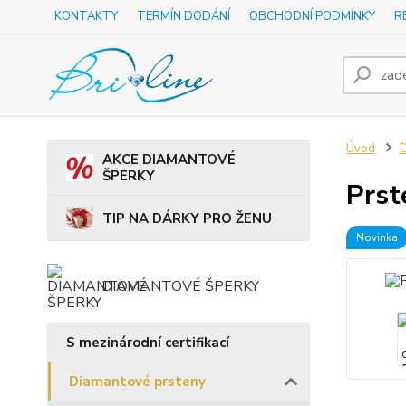
KONTAKTY
TERMÍN DODÁNÍ
OBCHODNÍ PODMÍNKY
R
Úvod
D
AKCE DIAMANTOVÉ
ŠPERKY
Prst
TIP NA DÁRKY PRO ŽENU
Novinka
DIAMANTOVÉ ŠPERKY
S mezinárodní certifikací
Diamantové prsteny