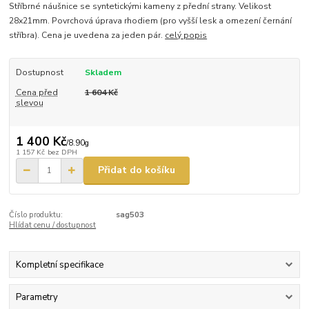
Stříbrné náušnice se syntetickými kameny z přední strany. Velikost
28x21mm. Povrchová úprava rhodiem (pro vyšší lesk a omezení černání
stříbra). Cena je uvedena za jeden pár.
celý popis
Dostupnost
Skladem
Cena před
1 604 Kč
slevou
1 400 Kč
/
8.90g
1 157 Kč
bez DPH
Přidat do košíku
Číslo produktu:
sag503
Hlídat cenu / dostupnost
Kompletní specifikace
Parametry