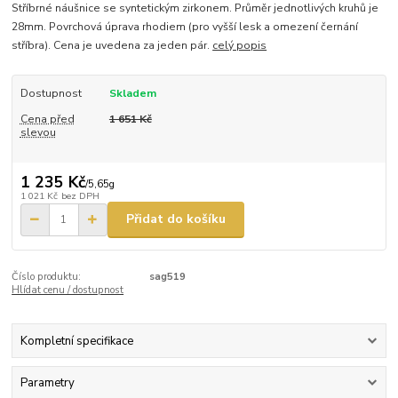
Stříbrné náušnice se syntetickým zirkonem. Průměr jednotlivých kruhů je
28mm. Povrchová úprava rhodiem (pro vyšší lesk a omezení černání
stříbra). Cena je uvedena za jeden pár.
celý popis
Dostupnost
Skladem
Cena před
1 651 Kč
slevou
1 235 Kč
/
5,65g
1 021 Kč
bez DPH
Přidat do košíku
Číslo produktu:
sag519
Hlídat cenu / dostupnost
Kompletní specifikace
Parametry