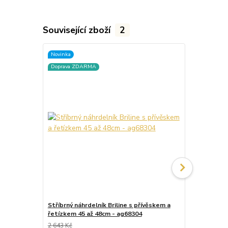
Související zboží
2
Novinka
Novinka
Doprava ZDARMA
Stříbrný náhrdelník Briline s přívěskem a
Stříbrný nár
řetízkem 45 až 48cm - ag68304
agn84804
2 643 Kč
1 762 Kč