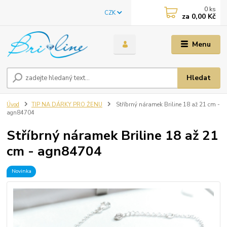
0
ks
CZK
za
0,00 Kč
Menu
Hledat
Úvod
TIP NA DÁRKY PRO ŽENU
Stříbrný náramek Briline 18 až 21 cm -
agn84704
Stříbrný náramek Briline 18 až 21
cm - agn84704
Novinka