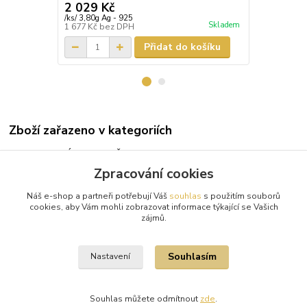
2 029 Kč
1 361 Kč
/
ks/ 3,80g Ag - 925
/
ks/ 2,60g Ag 
Skladem
1 677 Kč
bez DPH
1 125 Kč
bez
Přidat do košíku
Zboží zařazeno v kategoriích
TIP NA DÁRKY PRO ŽENU
Zpracování cookies
Stříbrné náramky
Náš e-shop a partneři potřebují Váš
souhlas
s použitím souborů
Stříbrné přívěsky
cookies, aby Vám mohli zobrazovat informace týkající se Vašich
zájmů.
Pro ženy
Souhlasím
Nastavení
Souhlas můžete odmítnout
zde
.