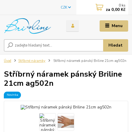
0
ks
CZK
za
0,00 Kč
Menu
Hledat
Úvod
Stříbrné náramky
Stříbrný náramek pánský Briline 21cm ag502n
Stříbrný náramek pánský Briline
21cm ag502n
Novinka