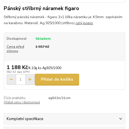
Pánský stříbrný náramek figaro
Stříbrný pánský náramek - figaro 3+1 šířka náramku je 4,5mm. zapínáním
na karabinu. Materiál: Ag 925/1000 (stříbro)
celý popis
Dostupnost
Skladem
Cena před
1 557 Kč
slevou
1 188 Kč
/
4,10g ks Ag925/1000
982 Kč
bez DPH
Přidat do košíku
Číslo produktu:
ag502n/21cm
Hlídat cenu / dostupnost
Kompletní specifikace