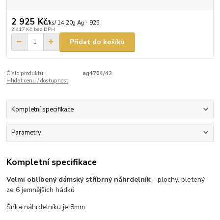
2 925 Kč
/
ks/ 14,20g Ag - 925
2 417 Kč
bez DPH
Přidat do košíku
Číslo produktu:
ag4704/42
Hlídat cenu / dostupnost
Kompletní specifikace
Parametry
Kompletní specifikace
Velmi oblíbený dámský stříbrný náhrdelník
- plochý, pletený
ze 6 jemnějších hádků
Šířka náhrdelníku je 8mm.