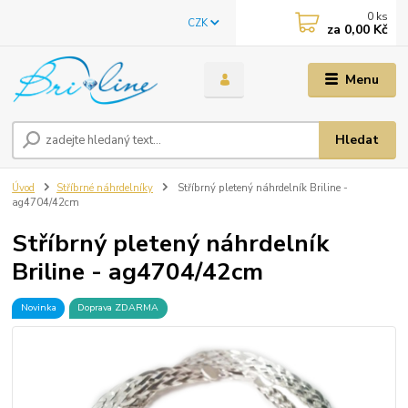
0
ks
CZK
za
0,00 Kč
Menu
Hledat
Úvod
Stříbrné náhrdelníky
Stříbrný pletený náhrdelník Briline -
ag4704/42cm
Stříbrný pletený náhrdelník
Briline - ag4704/42cm
Novinka
Doprava ZDARMA