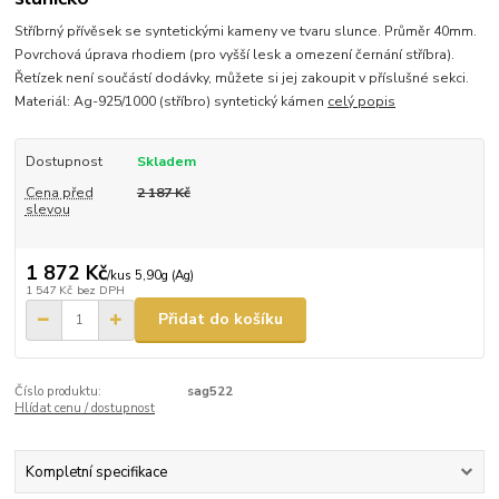
Stříbrný přívěsek se syntetickými kameny ve tvaru slunce. Průměr 40mm.
Povrchová úprava rhodiem (pro vyšší lesk a omezení černání stříbra).
Řetízek není součástí dodávky, můžete si jej zakoupit v příslušné sekci.
Materiál: Ag-925/1000 (stříbro) syntetický kámen
celý popis
Dostupnost
Skladem
Cena před
2 187 Kč
slevou
1 872 Kč
/
kus 5,90g (Ag)
1 547 Kč
bez DPH
Přidat do košíku
Číslo produktu:
sag522
Hlídat cenu / dostupnost
Kompletní specifikace