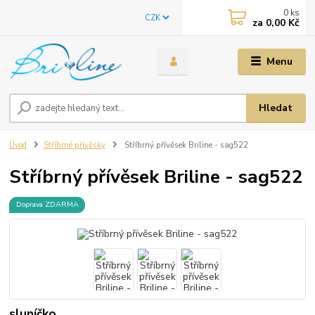
0
ks
CZK
za
0,00 Kč
Menu
Hledat
Úvod
Stříbrné přívěsky
Stříbrný přívěsek Briline - sag522
Stříbrný přívěsek Briline - sag522
Doprava ZDARMA
sluníčko