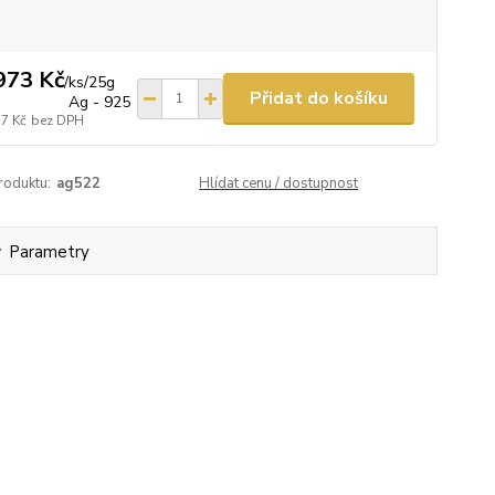
973 Kč
/
ks/25g
Přidat do košíku
Ag - 925
57 Kč
bez DPH
roduktu:
ag522
Hlídat cenu / dostupnost
Parametry