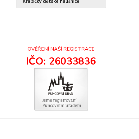
Krabičky dětské náušnice
OVĚŘENÍ NAŠÍ REGISTRACE
IČO: 26033836