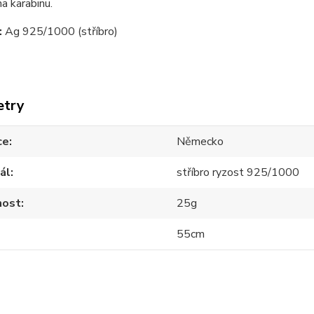
na karabinu.
:
Ag 925/1000 (stříbro)
etry
ce
Německo
ál
stříbro ryzost 925/1000
ost
25g
55cm