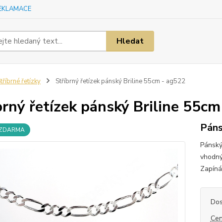
EKLAMACE
Hledat
tříbrné řetízky
Stříbrný řetízek pánský Briline 55cm - ag522
brný řetízek pánský Briline 55cm
Páns
 ZDARMA
Pánský 
vhodný
Zapíná
Dos
Cen