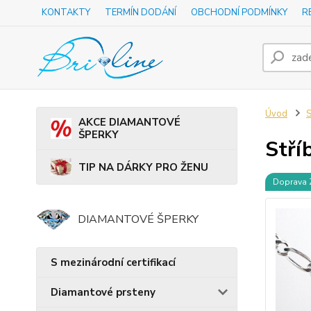
KONTAKTY
TERMÍN DODÁNÍ
OBCHODNÍ PODMÍNKY
R
Úvod
S
AKCE DIAMANTOVÉ
ŠPERKY
Stří
TIP NA DÁRKY PRO ŽENU
Doprava
DIAMANTOVÉ ŠPERKY
S mezinárodní certifikací
Diamantové prsteny