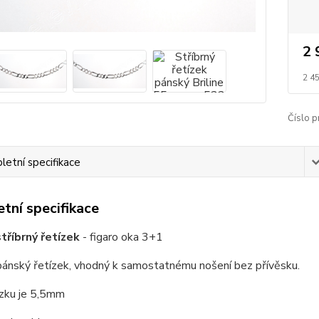
2 
2 4
Číslo p
etní specifikace
tní specifikace
tříbrný řetízek
- figaro oka 3+1
pánský řetízek, vhodný k samostatnému nošení bez přívěsku.
ízku je 5,5mm