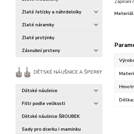
Zapínání 
Zlaté řetízky a náhrdelníky
Materiál
Zlaté náramky
Zlaté prstýnky
Param
Zásnubní prsteny
Výrob
DĚTSKÉ NÁUŠNICE A ŠPERKY
Materi
Hmotn
Dětské náušnice
Délka
Filtr podle velikosti
Dětské náušnice ŠROUBEK
Sady pro dcerku i maminku