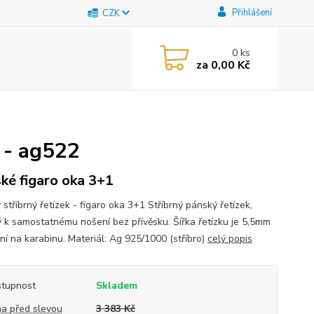
Přihlášení
CZK
0
ks
za
0,00 Kč
 - ag522
ké figaro oka 3+1
stříbrný řetízek - figaro oka 3+1 Stříbrný pánský řetízek,
 k samostatnému nošení bez přívěsku. Šířka řetízku je 5,5mm
ní na karabinu. Materiál: Ag 925/1000 (stříbro)
celý popis
tupnost
Skladem
a před slevou
3 383 Kč