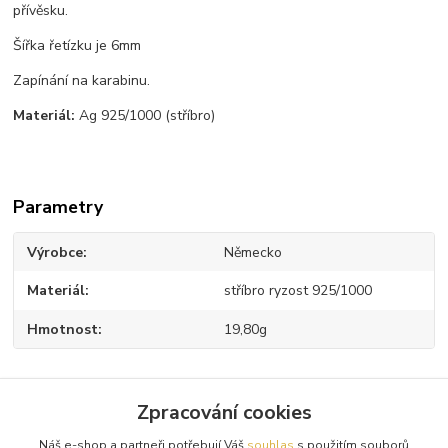
přívěsku.
Šířka řetízku je 6mm
Zapínání na karabinu.
Materiál:
Ag 925/1000 (stříbro)
Parametry
Výrobce
Německo
Materiál
stříbro ryzost 925/1000
Hmotnost
19,80g
Zpracování cookies
Zboží zařazeno v kategoriích
Náš e-shop a partneři potřebují Váš
souhlas
s použitím souborů
Stříbrné řetízky