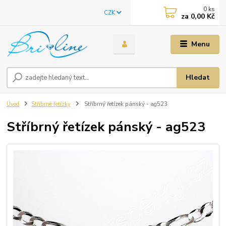
0
ks
CZK
za
0,00 Kč
Menu
Hledat
Úvod
Stříbrné řetízky
Stříbrný řetízek pánský - ag523
Stříbrný řetízek pánský - ag523