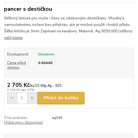
pancer s destičkou
Stříbrný řetízek pro muže i ženy se zdobenými destičkami. Vhodný k
samostatnému nošení bez přívěsku, ale je možné použít i hrubší přívěs
Šířka řetízku je 3mm Zapínání na karabinu. Materiál: Ag 925/1000 (stříbro)
celý popis
Dostupnost
Skladem
Cena před
3 334 Kč
slevou
2 705 Kč
/
ks/15,80g Ag - 925
2 236 Kč
bez DPH
Přidat do košíku
Číslo produktu:
ag590
Hlídat cenu / dostupnost