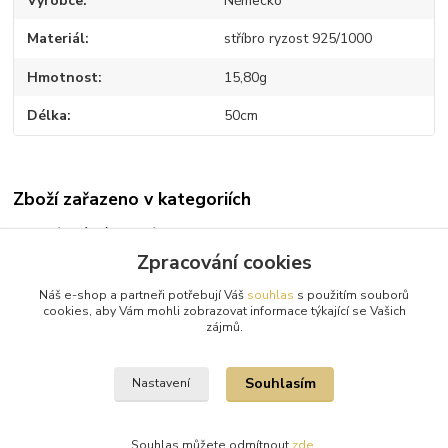
Výrobce
Německo
Materiál
stříbro ryzost 925/1000
Hmotnost
15,80g
Délka
50cm
Zboží zařazeno v kategoriích
Stříbrné náhrdelníky
Zpracování cookies
Stříbrné řetízky
Náš e-shop a partneři potřebují Váš
souhlas
s použitím souborů
Pro ženy
cookies, aby Vám mohli zobrazovat informace týkající se Vašich
zájmů.
Pro muže
Souhlasím
Nastavení
Souhlas můžete odmítnout
zde
.