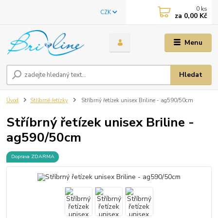
0
ks
CZK
za
0,00 Kč
Menu
Hledat
Úvod
Stříbrné řetízky
Stříbrný řetízek unisex Briline - ag590/50cm
Stříbrný řetízek unisex Briline -
ag590/50cm
Doprava ZDARMA