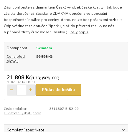
Zásnubní prsten s diamantem Český výrobek české kvality Jak bude
zásilka doručena? Zásilka je ZDARMA doručena ve speciální
bezpečnostní obálce pro ceniny, kterou nelze bez poškození rozbalit.
Odpovědnost za doručení šperku je až do převzetí zásilky na nás.
V případě ztráty či poškození zásilky (...
celý popis
Dostupnost
Skladem
Cena před
26 528 Kč
slevou
21 808 Kč
/
1,70g (585/1000)
18 023 Kč
bez DPH
Přidat do košíku
Číslo produktu:
3811307-5-52-99
Hlídat cenu / dostupnost
Kompletní specifikace