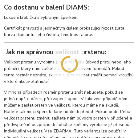
Co dostanu v balení DIAMS:
Luxusní krabičku s vybraným šperkem.
Certifikát pravosti s jedinečným číslem prokazující ryzost zlata,
barvu diamantu, jeho čistotu, hmotnost a brus.
Jak na správnou velikost prstenu:
Velikost prstenu vyrobíme podle rozměru (obvod prstu nebo jeho
průměr), který nám zašlete v objednávkovém formuláři. Pokud
tento rozměr neznáte, zkuste si prst nechat změřit pomocí kroužků
v kterémkoliv zlatnictví.
V mnoha případech rozměr prstenu znát nebudete, pokud se
jedná např. o dárek, překvapení, apod.. V takovém případě Vám
můžeme zaslat prsten ve velikosti, kterou máme na skladě.
Budete tak moci šperk k dané události předat. Pokud bude třeba
velikost prstenu změnit, zašlete nám původní prsten v přiložené a
předvyplněné bezpečnostní obálce zpět my vyrobíme již přesnou
individuální velikost. Vše ZDARMA. Tuto variantu lze použít i v
případě, že prsten přesně nesedí a je potřeba jej upravit nebo