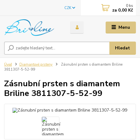
0
ks
CZK
za
0,00 Kč
Menu
Hledat
Úvod
Diamantové prsteny
Zásnubní prsten s diamantem Briline
3811307-5-52-99
Zásnubní prsten s diamantem
Briline 3811307-5-52-99