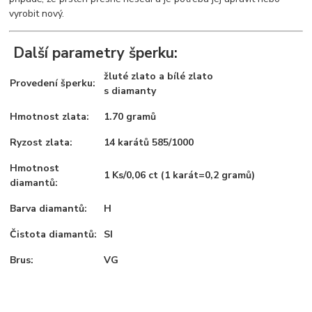
vyrobit nový.
Další parametry šperku:
žluté zlato a bílé zlato
Provedení šperku:
s diamanty
Hmotnost zlata:
1.70 gramů
Ryzost zlata:
14 karátů 585/1000
Hmotnost
1 Ks/0,06 ct (1 karát=0,2 gramů)
diamantů:
Barva diamantů:
H
Čistota diamantů:
SI
Brus:
VG