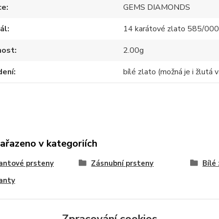
ce
GEMS DIAMONDS
ál
14 karátové zlato 585/00
ost
2.00g
dení
bílé zlato (možná je i žlutá v
zařazeno v kategoriích
antové prsteny
Zásnubní prsteny
Bílé
anty
Zpracování cookies