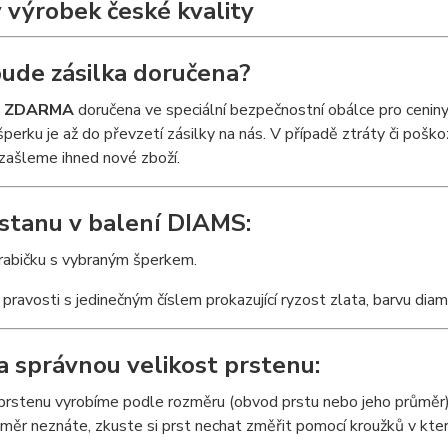
 výrobek české kvality
ude zásilka doručena?
e
ZDARMA
doručena ve speciální bezpečnostní obálce pro cenin
šperku je až do převzetí zásilky na nás. V případě ztráty či pošk
zašleme ihned nové zboží.
stanu v balení DIAMS:
krabičku s vybraným šperkem.
t pravosti s jedinečným číslem prokazující ryzost zlata, barvu dia
a správnou velikost prstenu:
 prstenu vyrobíme podle rozměru (obvod prstu nebo jeho průměr)
měr neznáte, zkuste si prst nechat změřit pomocí kroužků v kter