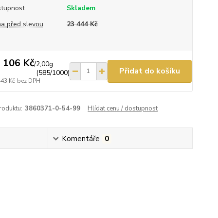
tupnost
Skladem
a před slevou
23 444 Kč
 106 Kč
/
2,00g
Přidat do košíku
(585/1000)
443 Kč
bez DPH
roduktu:
3860371-0-54-99
Hlídat cenu / dostupnost
Komentáře
0