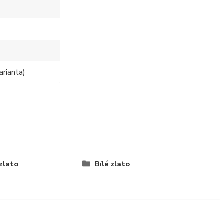
0
arianta)
 zlato
Bílé zlato