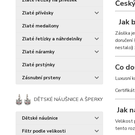
Zlaté řetízky na přívěsek
Český
Zlaté přívěsky
Jak b
Zlaté medailony
Zásilka j
Zlaté řetízky a náhrdelníky
doručení 
nestalo
)
Zlaté náramky
Zlaté prstýnky
Co do
Zásnubní prsteny
Luxusní 
Certifiká
DĚTSKÉ NÁUŠNICE A ŠPERKY
Jak n
Dětské náušnice
Velikost
tento roz
Filtr podle velikosti