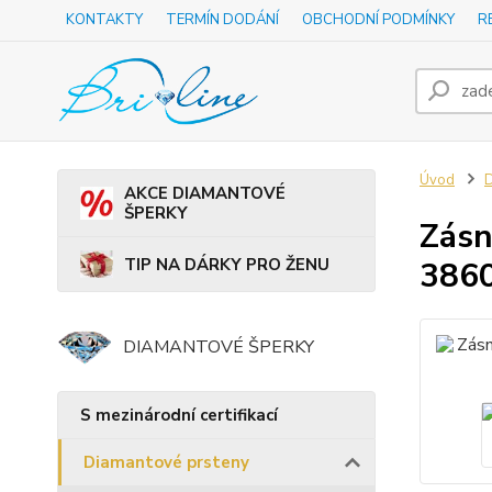
KONTAKTY
TERMÍN DODÁNÍ
OBCHODNÍ PODMÍNKY
R
Úvod
D
AKCE DIAMANTOVÉ
ŠPERKY
Zásn
TIP NA DÁRKY PRO ŽENU
386
DIAMANTOVÉ ŠPERKY
S mezinárodní certifikací
Diamantové prsteny