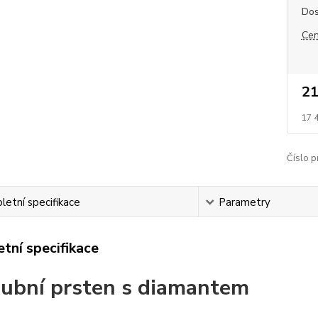
Dos
Cen
21
17 
Číslo p
etní specifikace
Parametry
tní specifikace
ubní prsten s diamantem