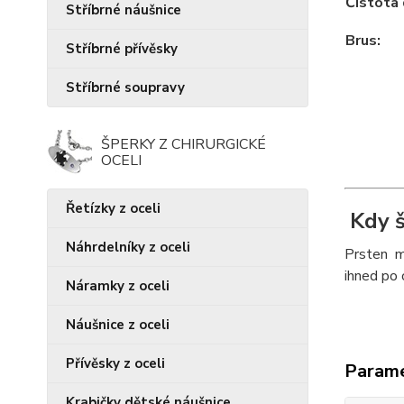
Čistota
Stříbrné náušnice
Brus:
Stříbrné přívěsky
Stříbrné soupravy
ŠPERKY Z CHIRURGICKÉ
OCELI
Řetízky z oceli
Kdy š
Náhrdelníky z oceli
Prsten mu
ihned po 
Náramky z oceli
Náušnice z oceli
Přívěsky z oceli
Param
Krabičky dětské náušnice