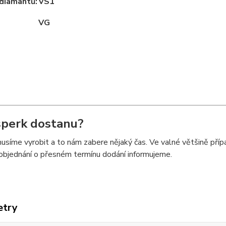
 diamantů:
VS1
VG
perk dostanu?
síme vyrobit a to nám zabere nějaký čas. Ve valné většině příp
objednání o přesném termínu dodání informujeme.
etry