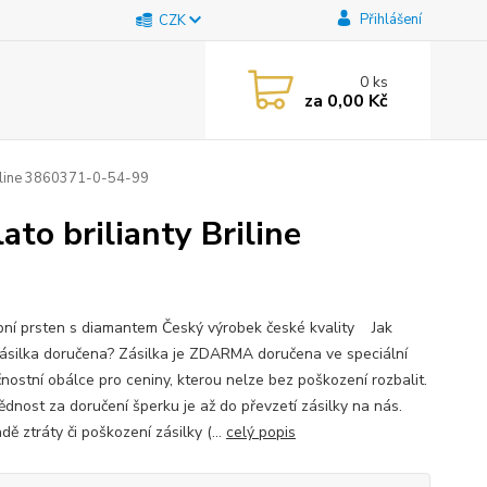
Přihlášení
CZK
0
ks
za
0,00 Kč
Briline 3860371-0-54-99
to brilianty Briline
ní prsten s diamantem Český výrobek české kvality Jak
ásilka doručena? Zásilka je ZDARMA doručena ve speciální
nostní obálce pro ceniny, kterou nelze bez poškození rozbalit.
dnost za doručení šperku je až do převzetí zásilky na nás.
dě ztráty či poškození zásilky (...
celý popis