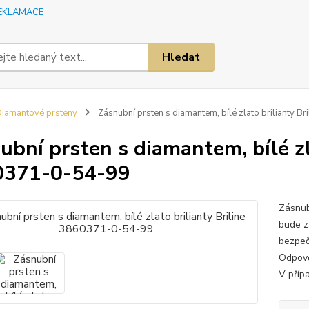
EKLAMACE
Hledat
iamantové prsteny
Zásnubní prsten s diamantem, bílé zlato brilianty 
ubní prsten s diamantem, bílé zla
0371-0-54-99
Zásnub
bude z
bezpeč
Odpově
V přípa