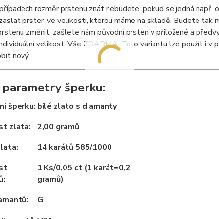
řípadech rozměr prstenu znát nebudete, pokud se jedná např. o
slat prsten ve velikosti, kterou máme na skladě. Budete tak m
prstenu změnit, zašlete nám původní prsten v přiložené a předv
ndividuální velikost. Vše ZDARMA. Tuto variantu lze použít i v př
bit nový.
 parametry šperku:
í šperku:
bílé zlato s diamanty
t zlata:
2,00 gramů
lata:
14 karátů 585/1000
st
1 Ks/0,05 ct (1 karát=0,2
ů:
gramů)
iamantů:
G