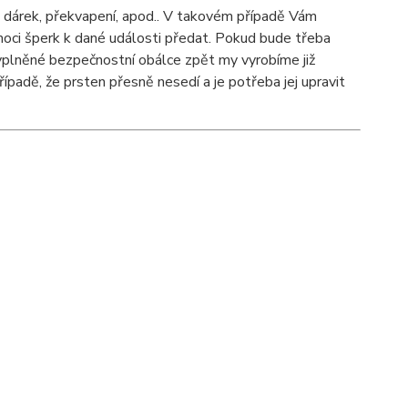
 dárek, překvapení, apod.. V takovém případě Vám
oci šperk k dané události předat. Pokud bude třeba
yplněné bezpečnostní obálce zpět my vyrobíme již
ípadě, že prsten přesně nesedí a je potřeba jej upravit