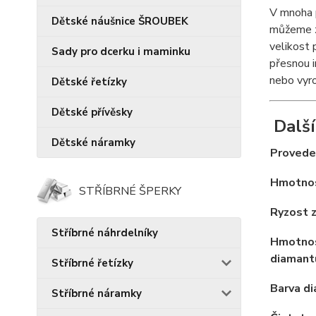
V mnoha p
Dětské náušnice ŠROUBEK
můžeme za
velikost 
Sady pro dcerku i maminku
přesnou i
nebo vyro
Dětské řetízky
Dětské přívěsky
Další
Dětské náramky
Proveden
Hmotnos
STŘÍBRNÉ ŠPERKY
Ryzost z
Stříbrné náhrdelníky
Hmotno
diamant
Stříbrné řetízky
Barva d
Stříbrné náramky