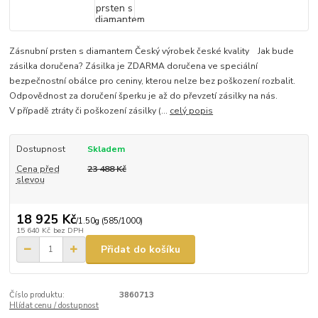
Zásnubní prsten s diamantem Český výrobek české kvality Jak bude
zásilka doručena? Zásilka je ZDARMA doručena ve speciální
bezpečnostní obálce pro ceniny, kterou nelze bez poškození rozbalit.
Odpovědnost za doručení šperku je až do převzetí zásilky na nás.
V případě ztráty či poškození zásilky (...
celý popis
Dostupnost
Skladem
Cena před
23 488 Kč
slevou
18 925 Kč
/
1.50g (585/1000)
15 640 Kč
bez DPH
Přidat do košíku
Číslo produktu:
3860713
Hlídat cenu / dostupnost