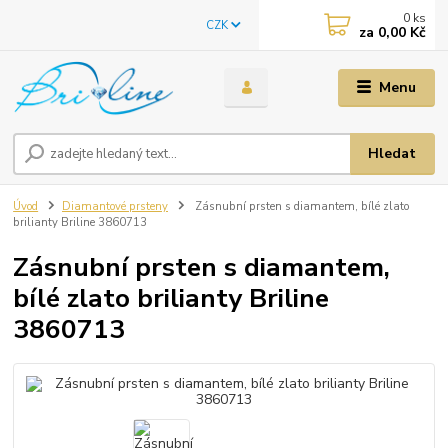
0
ks
CZK
za
0,00 Kč
Menu
Hledat
Úvod
Diamantové prsteny
Zásnubní prsten s diamantem, bílé zlato
brilianty Briline 3860713
Zásnubní prsten s diamantem,
bílé zlato brilianty Briline
3860713