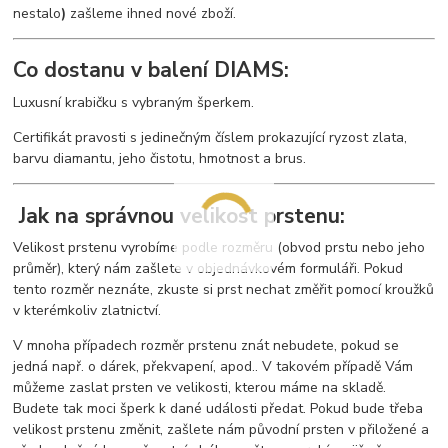
nestalo
)
zašleme ihned nové zboží.
Co dostanu v balení DIAMS:
Luxusní krabičku s vybraným šperkem.
Certifikát pravosti s jedinečným číslem prokazující ryzost zlata,
barvu diamantu, jeho čistotu, hmotnost a brus.
Jak na správnou velikost prstenu:
Velikost prstenu vyrobíme podle rozměru (obvod prstu nebo jeho
průměr), který nám zašlete v objednávkovém formuláři. Pokud
tento rozměr neznáte, zkuste si prst nechat změřit pomocí kroužků
v kterémkoliv zlatnictví.
V mnoha případech rozměr prstenu znát nebudete, pokud se
jedná např. o dárek, překvapení, apod.. V takovém případě Vám
můžeme zaslat prsten ve velikosti, kterou máme na skladě.
Budete tak moci šperk k dané události předat. Pokud bude třeba
velikost prstenu změnit, zašlete nám původní prsten v přiložené a