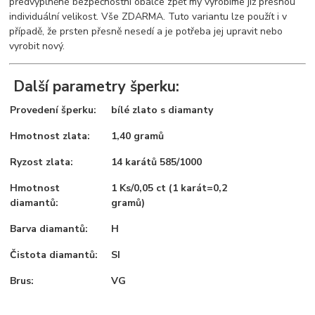
předvyplněné bezpečnostní obálce zpět my vyrobíme již přesnou
individuální velikost. Vše ZDARMA. Tuto variantu lze použít i v
případě, že prsten přesně nesedí a je potřeba jej upravit nebo
vyrobit nový.
Další parametry šperku:
Provedení šperku:
bílé zlato s diamanty
Hmotnost zlata:
1,40 gramů
Ryzost zlata:
14 karátů 585/1000
Hmotnost
1 Ks/0,05 ct (1 karát=0,2
diamantů:
gramů)
Barva diamantů:
H
Čistota diamantů:
SI
Brus:
VG