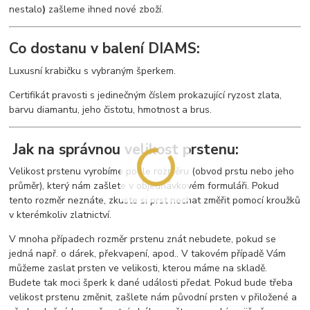
nestalo
)
zašleme ihned nové zboží.
Co dostanu v balení DIAMS:
Luxusní krabičku s vybraným šperkem.
Certifikát pravosti s jedinečným číslem prokazující ryzost zlata,
barvu diamantu, jeho čistotu, hmotnost a brus.
Jak na správnou velikost prstenu:
Velikost prstenu vyrobíme podle rozměru (obvod prstu nebo jeho
průměr), který nám zašlete v objednávkovém formuláři. Pokud
tento rozměr neznáte, zkuste si prst nechat změřit pomocí kroužků
v kterémkoliv zlatnictví.
V mnoha případech rozměr prstenu znát nebudete, pokud se
jedná např. o dárek, překvapení, apod.. V takovém případě Vám
můžeme zaslat prsten ve velikosti, kterou máme na skladě.
Budete tak moci šperk k dané události předat. Pokud bude třeba
velikost prstenu změnit, zašlete nám původní prsten v přiložené a