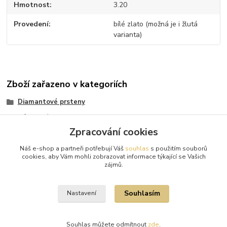
Hmotnost
3.20
Provedení
bílé zlato (možná je i žlutá
varianta)
Zboží zařazeno v kategoriích
Diamantové prsteny
Zásnubní prsteny
Zpracování cookies
Bílé zlato
Náš e-shop a partneři potřebují Váš
souhlas
s použitím souborů
Bílé zlato
cookies, aby Vám mohli zobrazovat informace týkající se Vašich
zájmů.
Diamanty
Souhlasím
Nastavení
Souhlas můžete odmítnout
zde
.