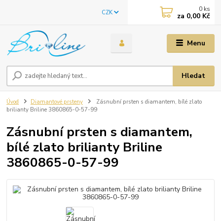
0
ks
CZK
za
0,00 Kč
Menu
Hledat
Úvod
Diamantové prsteny
Zásnubní prsten s diamantem, bílé zlato
brilianty Briline 3860865-0-57-99
Zásnubní prsten s diamantem,
bílé zlato brilianty Briline
3860865-0-57-99