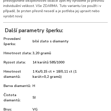
předvyplněné bezpečnostní obálce zpět my vyrobíme již přesnou
individuální velikost. Vše ZDARMA. Tuto variantu lze použít i v
případě, že prsten přesně nesedí a je potřeba jej upravit nebo
vyrobit nový.
Další parametry šperku:
Provedení
bílé zlato s diamanty
šperku:
Hmotnost zlata:
3,20 gramů
Ryzost zlata:
14 karátů 585/1000
Hmotnost
1 Ks/0,15 ct + 18/0,11 ct (1
diamantů:
karát=0,2 gramů)
Barva diamantů:
H
Čistota
SI
diamantů:
Brus:
VG