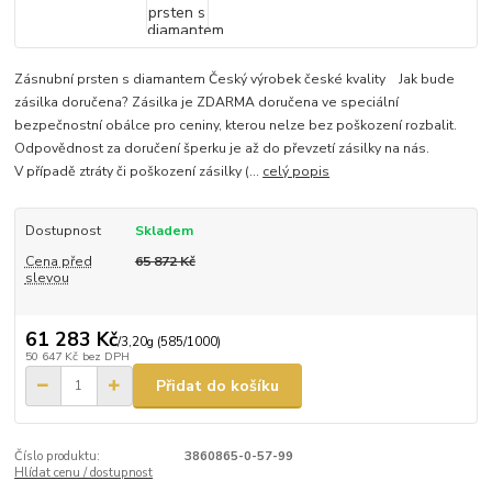
Zásnubní prsten s diamantem Český výrobek české kvality Jak bude
zásilka doručena? Zásilka je ZDARMA doručena ve speciální
bezpečnostní obálce pro ceniny, kterou nelze bez poškození rozbalit.
Odpovědnost za doručení šperku je až do převzetí zásilky na nás.
V případě ztráty či poškození zásilky (...
celý popis
Dostupnost
Skladem
Cena před
65 872 Kč
slevou
61 283 Kč
/
3,20g (585/1000)
50 647 Kč
bez DPH
Přidat do košíku
Číslo produktu:
3860865-0-57-99
Hlídat cenu / dostupnost