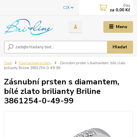
0
ks
CZK
za
0,00 Kč
Menu
Hledat
Úvod
Diamantové prsteny
Zásnubní prsten s diamantem, bílé zlato
brilianty Briline 3861254-0-49-99
Zásnubní prsten s diamantem,
bílé zlato brilianty Briline
3861254-0-49-99