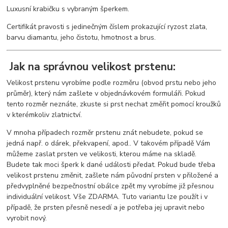
Luxusní krabičku s vybraným šperkem.
Certifikát pravosti s jedinečným číslem prokazující ryzost zlata,
barvu diamantu, jeho čistotu, hmotnost a brus.
Jak na správnou velikost prstenu:
Velikost prstenu vyrobíme podle rozměru (obvod prstu nebo jeho
průměr), který nám zašlete v objednávkovém formuláři. Pokud
tento rozměr neznáte, zkuste si prst nechat změřit pomocí kroužků
v kterémkoliv zlatnictví.
V mnoha případech rozměr prstenu znát nebudete, pokud se
jedná např. o dárek, překvapení, apod.. V takovém případě Vám
můžeme zaslat prsten ve velikosti, kterou máme na skladě.
Budete tak moci šperk k dané události předat. Pokud bude třeba
velikost prstenu změnit, zašlete nám původní prsten v přiložené a
předvyplněné bezpečnostní obálce zpět my vyrobíme již přesnou
individuální velikost. Vše ZDARMA. Tuto variantu lze použít i v
případě, že prsten přesně nesedí a je potřeba jej upravit nebo
vyrobit nový.