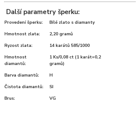
Další parametry šperku:
Provedení šperku:
Bílé zlato s diamanty
Hmotnost zlata:
2,20 gramů
Ryzost zlata:
14 karátů 585/1000
Hmotnost
1 Ks/0,08 ct (1 karát=0,2
diamantů:
gramů)
Barva diamantů:
H
Čistota diamantů:
SI
Brus:
VG