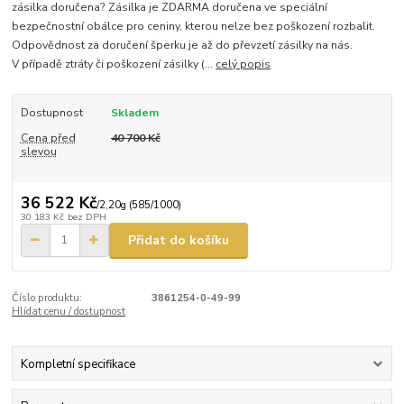
zásilka doručena? Zásilka je ZDARMA doručena ve speciální
bezpečnostní obálce pro ceniny, kterou nelze bez poškození rozbalit.
Odpovědnost za doručení šperku je až do převzetí zásilky na nás.
V případě ztráty či poškození zásilky (...
celý popis
Dostupnost
Skladem
Cena před
40 700 Kč
slevou
36 522 Kč
/
2,20g (585/1000)
30 183 Kč
bez DPH
Přidat do košíku
Číslo produktu:
3861254-0-49-99
Hlídat cenu / dostupnost
Kompletní specifikace