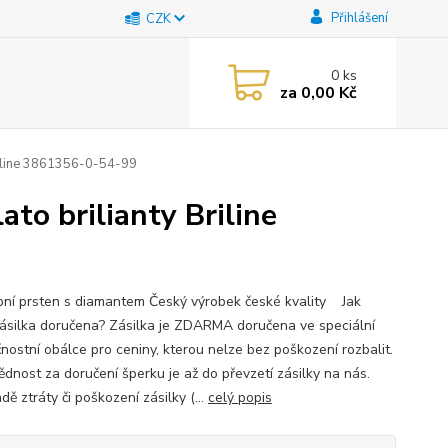
Přihlášení
CZK
0
ks
za
0,00 Kč
Briline 3861356-0-54-99
to brilianty Briline
ní prsten s diamantem Český výrobek české kvality Jak
ásilka doručena? Zásilka je ZDARMA doručena ve speciální
nostní obálce pro ceniny, kterou nelze bez poškození rozbalit.
dnost za doručení šperku je až do převzetí zásilky na nás.
dě ztráty či poškození zásilky (...
celý popis