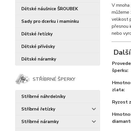
V mnoha p
Dětské náušnice ŠROUBEK
můžeme za
velikost 
Sady pro dcerku i maminku
přesnou i
nebo vyro
Dětské řetízky
Dětské přívěsky
Další
Dětské náramky
Provede
šperku:
STŘÍBRNÉ ŠPERKY
Hmotno
zlata:
Stříbrné náhrdelníky
Ryzost z
Stříbrné řetízky
Hmotno
diamant
Stříbrné náramky