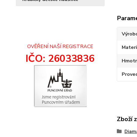
Param
Výrob
OVĚŘENÍ NAŠÍ REGISTRACE
Materi
IČO: 26033836
Hmotn
Prove
Zboží 
Diam