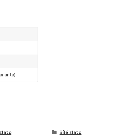
0
arianta)
 zlato
Bílé zlato