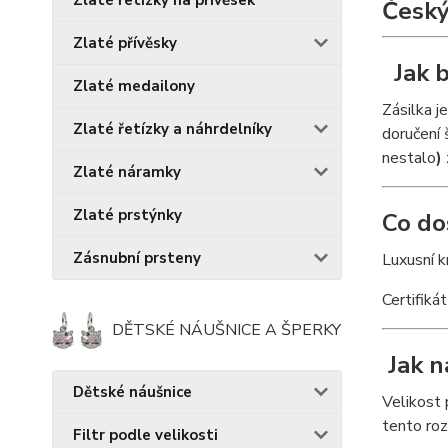
Zlaté řetízky na přívěsek
Český
Zlaté přívěsky
Jak b
Zlaté medailony
Zásilka j
Zlaté řetízky a náhrdelníky
doručení 
nestalo
)
Zlaté náramky
Zlaté prstýnky
Co do
Zásnubní prsteny
Luxusní 
Certifiká
DĚTSKÉ NÁUŠNICE A ŠPERKY
Jak n
Dětské náušnice
Velikost
tento roz
Filtr podle velikosti