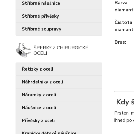
Barva
Stříbrné náušnice
diamant
Stříbrné přívěsky
Čistota
Stříbrné soupravy
diamant
Brus:
ŠPERKY Z CHIRURGICKÉ
OCELI
Řetízky z oceli
Náhrdelníky z oceli
Náramky z oceli
Kdy š
Náušnice z oceli
Prsten mu
ihned po 
Přívěsky z oceli
Krabičky dětské náušnice