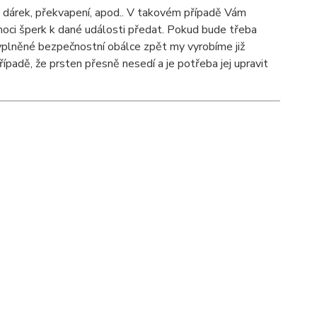
 dárek, překvapení, apod.. V takovém případě Vám
oci šperk k dané události předat. Pokud bude třeba
yplněné bezpečnostní obálce zpět my vyrobíme již
ípadě, že prsten přesně nesedí a je potřeba jej upravit