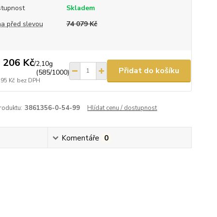
tupnost
Skladem
a před slevou
74 079 Kč
 206 Kč
/
2,10g
Přidat do košíku
(585/1000)
195 Kč
bez DPH
roduktu:
3861356-0-54-99
Hlídat cenu / dostupnost
Komentáře
0