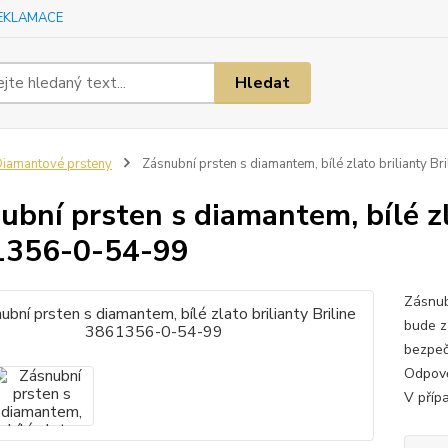
EKLAMACE
Hledat
iamantové prsteny
Zásnubní prsten s diamantem, bílé zlato brilianty 
ubní prsten s diamantem, bílé zla
1356-0-54-99
Zásnub
bude z
bezpeč
Odpově
V přípa