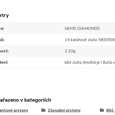
etry
ce
GEMS DIAMONDS
ál
14 karátové zlato 585/00
ost
2.10g
dení
bílé zlato (možná je i žlutá v
zařazeno v kategoriích
antové prsteny
Zásnubní prsteny
Bílé