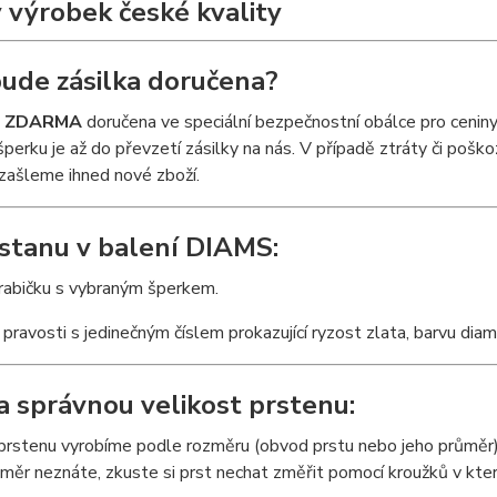
 výrobek české kvality
ude zásilka doručena?
e
ZDARMA
doručena ve speciální bezpečnostní obálce pro cenin
šperku je až do převzetí zásilky na nás. V případě ztráty či pošk
zašleme ihned nové zboží.
stanu v balení DIAMS:
krabičku s vybraným šperkem.
t pravosti s jedinečným číslem prokazující ryzost zlata, barvu dia
a správnou velikost prstenu:
 prstenu vyrobíme podle rozměru (obvod prstu nebo jeho průměr)
měr neznáte, zkuste si prst nechat změřit pomocí kroužků v kter