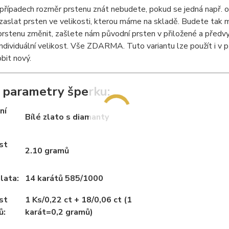
řípadech rozměr prstenu znát nebudete, pokud se jedná např. o
slat prsten ve velikosti, kterou máme na skladě. Budete tak m
prstenu změnit, zašlete nám původní prsten v přiložené a předv
ndividuální velikost. Vše ZDARMA. Tuto variantu lze použít i v př
bit nový.
 parametry šperku:
ní
Bílé zlato s diamanty
st
2.10 gramů
lata:
14 karátů 585/1000
st
1 Ks/0,22 ct + 18/0,06 ct (1
ů:
karát=0,2 gramů)