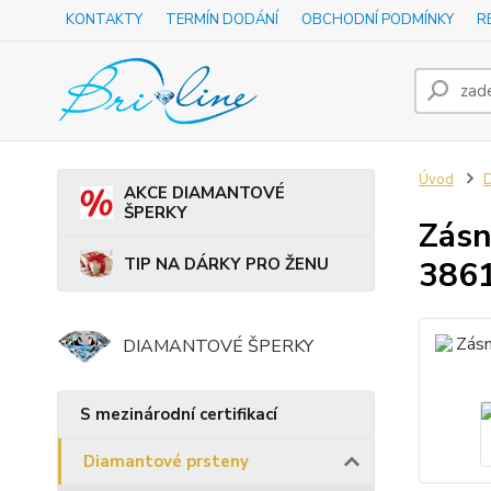
KONTAKTY
TERMÍN DODÁNÍ
OBCHODNÍ PODMÍNKY
R
Úvod
D
AKCE DIAMANTOVÉ
ŠPERKY
Zásn
TIP NA DÁRKY PRO ŽENU
386
DIAMANTOVÉ ŠPERKY
S mezinárodní certifikací
Diamantové prsteny