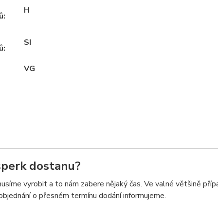
H
ů:
SI
ů:
VG
perk dostanu?
síme vyrobit a to nám zabere nějaký čas. Ve valné většině příp
objednání o přesném termínu dodání informujeme.