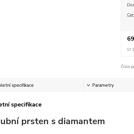
Dos
Cen
69
57 
Číslo p
etní specifikace
Parametry
tní specifikace
ubní prsten s diamantem