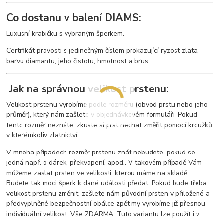
Co dostanu v balení DIAMS:
Luxusní krabičku s vybraným šperkem.
Certifikát pravosti s jedinečným číslem prokazující ryzost zlata,
barvu diamantu, jeho čistotu, hmotnost a brus.
Jak na správnou velikost prstenu:
Velikost prstenu vyrobíme podle rozměru (obvod prstu nebo jeho
průměr), který nám zašlete v objednávkovém formuláři. Pokud
tento rozměr neznáte, zkuste si prst nechat změřit pomocí kroužků
v kterémkoliv zlatnictví.
V mnoha případech rozměr prstenu znát nebudete, pokud se
jedná např. o dárek, překvapení, apod.. V takovém případě Vám
můžeme zaslat prsten ve velikosti, kterou máme na skladě.
Budete tak moci šperk k dané události předat. Pokud bude třeba
velikost prstenu změnit, zašlete nám původní prsten v přiložené a
předvyplněné bezpečnostní obálce zpět my vyrobíme již přesnou
individuální velikost. Vše ZDARMA. Tuto variantu lze použít i v