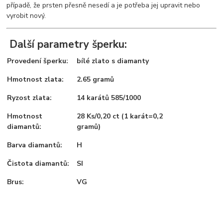
případě, že prsten přesně nesedí a je potřeba jej upravit nebo
vyrobit nový.
Další parametry šperku:
Provedení šperku:
bílé zlato s diamanty
Hmotnost zlata:
2.65 gramů
Ryzost zlata:
14 karátů 585/1000
Hmotnost
28 Ks/0,20 ct (1 karát=0,2
diamantů:
gramů)
Barva diamantů:
H
Čistota diamantů:
SI
Brus:
VG