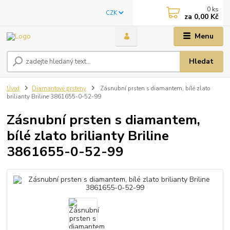
0
ks
CZK
za
0,00 Kč
Menu
Hledat
Úvod
Diamantové prsteny
Zásnubní prsten s diamantem, bílé zlato
brilianty Briline 3861655-0-52-99
Zásnubní prsten s diamantem,
bílé zlato brilianty Briline
3861655-0-52-99