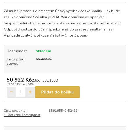
Zásnubní prsten s diamantem Český výrobek české kvality Jak bude
zásilka doručena? Zásilka je ZDARMA doručena ve speciální
bezpečnostní obálce pro ceniny, kterou nelze bez poškození rozbalit.
Odpovědnost za doručení šperku je až do převzetí zásilky na nás.
V případě ztráty či poškození zásilky (...
celý popis
Dostupnost
Skladem
Cena před
55 427 Kč
slevou
50 922 Kč
/
2,65g (585/1000)
42 084 Kč
bez DPH
Přidat do košíku
Číslo produktu:
3861655-0-52-99
Hlídat cenu / dostupnost