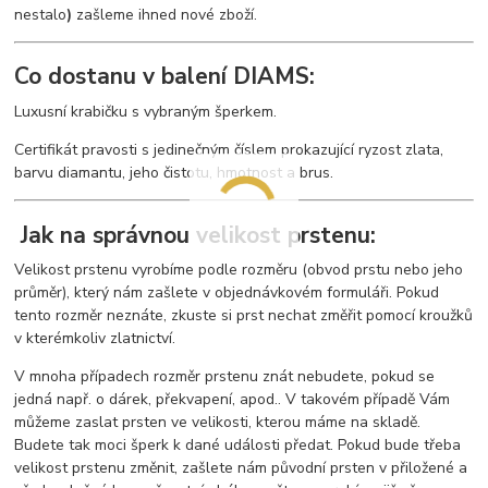
nestalo
)
zašleme ihned nové zboží.
Co dostanu v balení DIAMS:
Luxusní krabičku s vybraným šperkem.
Certifikát pravosti s jedinečným číslem prokazující ryzost zlata,
barvu diamantu, jeho čistotu, hmotnost a brus.
Jak na správnou velikost prstenu:
Velikost prstenu vyrobíme podle rozměru (obvod prstu nebo jeho
průměr), který nám zašlete v objednávkovém formuláři. Pokud
tento rozměr neznáte, zkuste si prst nechat změřit pomocí kroužků
v kterémkoliv zlatnictví.
V mnoha případech rozměr prstenu znát nebudete, pokud se
jedná např. o dárek, překvapení, apod.. V takovém případě Vám
můžeme zaslat prsten ve velikosti, kterou máme na skladě.
Budete tak moci šperk k dané události předat. Pokud bude třeba
velikost prstenu změnit, zašlete nám původní prsten v přiložené a