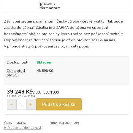
Zásnubní prsten s diamantem Český výrobek české kvality Jak bude
zásilka doručena? Zásilka je ZDARMA doručena ve speciální
bezpečnostní obálce pro ceniny, kterou nelze bez poškození rozbalit.
Odpovědnost za doručení šperku je až do převzetí zásilky na nás.
V případě ztráty či poškození zásilky (...
celý popis
Dostupnost
Skladem
Cena před
43 893 Kč
slevou
39 243 Kč
/
2,30g (585/1000)
32 432 Kč
bez DPH
Přidat do košíku
Číslo produktu:
3861754-0-53-99
Hlídat cenu / dostupnost