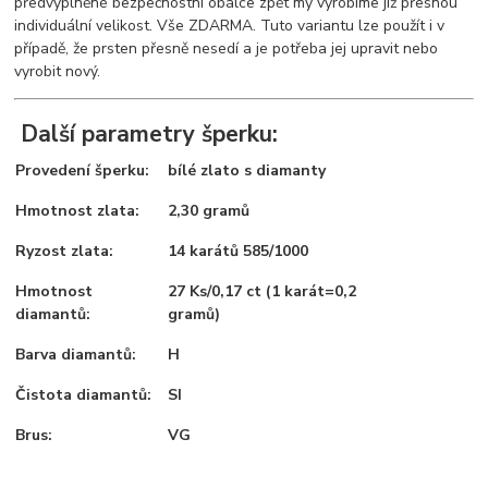
předvyplněné bezpečnostní obálce zpět my vyrobíme již přesnou
individuální velikost. Vše ZDARMA. Tuto variantu lze použít i v
případě, že prsten přesně nesedí a je potřeba jej upravit nebo
vyrobit nový.
Další parametry šperku:
Provedení šperku:
bílé zlato s diamanty
Hmotnost zlata:
2,30 gramů
Ryzost zlata:
14 karátů 585/1000
Hmotnost
27 Ks/0,17 ct (1 karát=0,2
diamantů:
gramů)
Barva diamantů:
H
Čistota diamantů:
SI
Brus:
VG