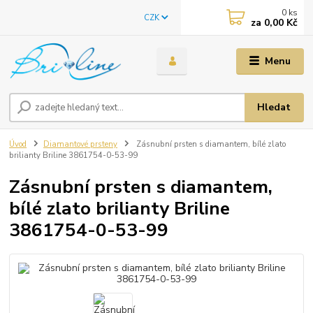
0
ks
CZK
za
0,00 Kč
Menu
Hledat
Úvod
Diamantové prsteny
Zásnubní prsten s diamantem, bílé zlato
brilianty Briline 3861754-0-53-99
Zásnubní prsten s diamantem,
bílé zlato brilianty Briline
3861754-0-53-99