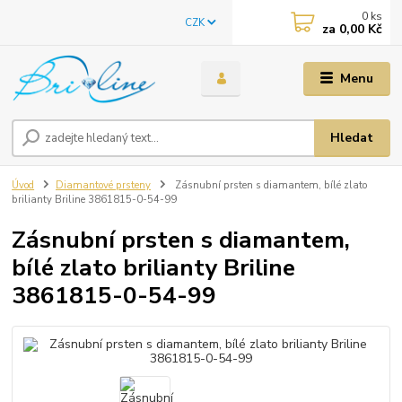
0
ks
CZK
za
0,00 Kč
Menu
Hledat
Úvod
Diamantové prsteny
Zásnubní prsten s diamantem, bílé zlato
brilianty Briline 3861815-0-54-99
Zásnubní prsten s diamantem,
bílé zlato brilianty Briline
3861815-0-54-99