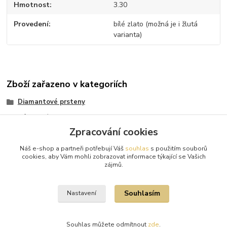
Hmotnost
3.30
Provedení
bílé zlato (možná je i žlutá
varianta)
Zboží zařazeno v kategoriích
Diamantové prsteny
Zásnubní prsteny
Zpracování cookies
Bílé zlato
Náš e-shop a partneři potřebují Váš
souhlas
s použitím souborů
Bílé zlato
cookies, aby Vám mohli zobrazovat informace týkající se Vašich
zájmů.
Diamanty
Souhlasím
Nastavení
Souhlas můžete odmítnout
zde
.