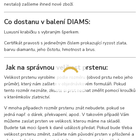
nestalo
)
zašleme ihned nové zboží.
Co dostanu v balení DIAMS:
Luxusní krabičku s vybraným šperkem.
Certifikát pravosti s jedinečným číslem prokazující ryzost zlata,
barvu diamantu, jeho čistotu, hmotnost a brus.
Jak na správnou velikost prstenu:
Velikost prstenu vyrobíme podle rozměru (obvod prstu nebo jeho
průměr), který nám zašlete v objednávkovém formuláři. Pokud
tento rozměr neznáte, zkuste si prst nechat změřit pomocí kroužků
v kterémkoliv zlatnictví.
V mnoha případech rozměr prstenu znát nebudete, pokud se
jedná např. o dárek, překvapení, apod.. V takovém případě Vám
můžeme zaslat prsten ve velikosti, kterou máme na skladě.
Budete tak moci šperk k dané události předat. Pokud bude třeba
velikost prstenu změnit, zašlete nám původní prsten v přiložené a