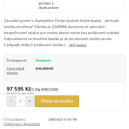
Zásnubní prsten s diamantem Český výrobek české kvality Jak bude
zásilka doručena? Zásilka je ZDARMA doručena ve speciální
bezpečnostní obálce pro ceniny, kterou nelze bez poškození rozbalit.
Odpovědnost za doručení šperku je až do převzetí zásilky na nás.
V případě ztráty či poškození zásilky (...
celý popis
Dostupnost
Skladem
Cena před
102 290 Kč
slevou
97 595 Kč
/
3,30g (585/1000)
80 657 Kč
bez DPH
Přidat do košíku
Číslo produktu:
3861815-0-54-99
Hlídat cenu / dostupnost