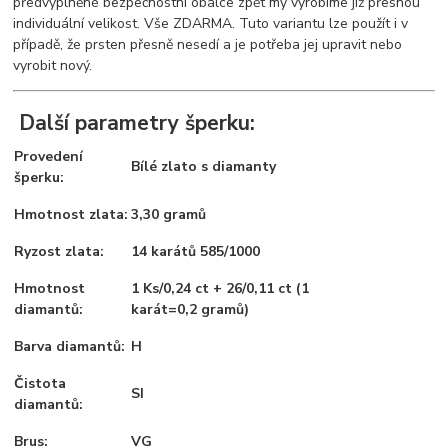
předvyplněné bezpečnostní obálce zpět my vyrobíme již přesnou
individuální velikost. Vše ZDARMA. Tuto variantu lze použít i v
případě, že prsten přesně nesedí a je potřeba jej upravit nebo
vyrobit nový.
Další parametry šperku:
Provedení
Bílé zlato s diamanty
šperku:
Hmotnost zlata:
3,30 gramů
Ryzost zlata:
14 karátů 585/1000
Hmotnost
1 Ks/0,24 ct + 26/0,11 ct (1
diamantů:
karát=0,2 gramů)
Barva diamantů:
H
Čistota
SI
diamantů:
Brus:
VG