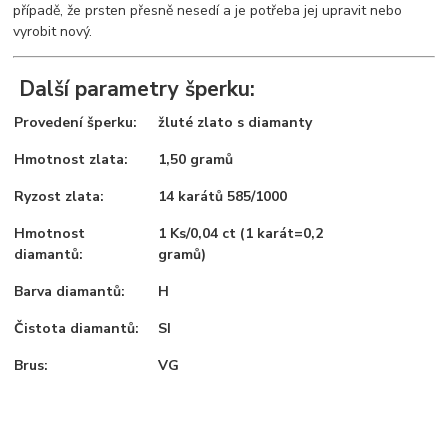
případě, že prsten přesně nesedí a je potřeba jej upravit nebo
vyrobit nový.
Další parametry šperku:
Provedení šperku:
žluté zlato s diamanty
Hmotnost zlata:
1,50 gramů
Ryzost zlata:
14 karátů 585/1000
Hmotnost
1 Ks/0,04 ct (1 karát=0,2
diamantů:
gramů)
Barva diamantů:
H
Čistota diamantů:
SI
Brus:
VG