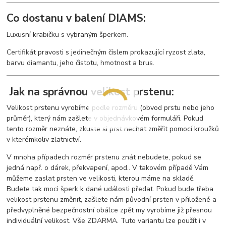
Co dostanu v balení DIAMS:
Luxusní krabičku s vybraným šperkem.
Certifikát pravosti s jedinečným číslem prokazující ryzost zlata,
barvu diamantu, jeho čistotu, hmotnost a brus.
Jak na správnou velikost prstenu:
Velikost prstenu vyrobíme podle rozměru (obvod prstu nebo jeho
průměr), který nám zašlete v objednávkovém formuláři. Pokud
tento rozměr neznáte, zkuste si prst nechat změřit pomocí kroužků
v kterémkoliv zlatnictví.
V mnoha případech rozměr prstenu znát nebudete, pokud se
jedná např. o dárek, překvapení, apod.. V takovém případě Vám
můžeme zaslat prsten ve velikosti, kterou máme na skladě.
Budete tak moci šperk k dané události předat. Pokud bude třeba
velikost prstenu změnit, zašlete nám původní prsten v přiložené a
předvyplněné bezpečnostní obálce zpět my vyrobíme již přesnou
individuální velikost. Vše ZDARMA. Tuto variantu lze použít i v