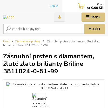
0
ks
CZK
za
0,00 Kč
Menu
Hledat
Úvod
Diamantové prsteny
Zásnubní prsten s diamantem, žluté zlato
brilianty Briline 3811824-0-51-99
Zásnubní prsten s diamantem,
žluté zlato brilianty Briline
3811824-0-51-99