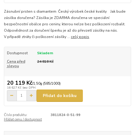
Zásnubní prsten s diamantem Český výrobek české kvality Jak bude
zásilka doručena? Zásilka je ZDARMA doručena ve speciální
bezpečnostní obálce pro ceniny, kterou nelze bez poškození rozbalit.
Odpovědnost za doručení šperku je až do převzetí zásilky na nás.
V případě ztráty či poškození zásilky ...
celý popis
Dostupnost
Skladem
Cena před
24 818 Kč
slevou
20 119 Kč
/
1,50g (585/1000)
16 627 Kč
bez DPH
Přidat do košíku
Číslo produktu:
3811824-0-51-99
Hlídat cenu / dostupnost