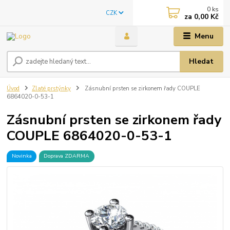
0
ks
CZK
za
0,00 Kč
Menu
Hledat
Úvod
Zlaté prstýnky
Zásnubní prsten se zirkonem řady COUPLE
6864020-0-53-1
Zásnubní prsten se zirkonem řady
COUPLE 6864020-0-53-1
Novinka
Doprava ZDARMA