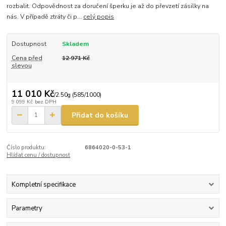
rozbalit. Odpovědnost za doručení šperku je až do převzetí zásilky na
nás. V případě ztráty či p...
celý popis
Dostupnost
Skladem
Cena před
12 971 Kč
slevou
11 010 Kč
/
2.50g (585/1000)
9 099 Kč
bez DPH
Přidat do košíku
Číslo produktu:
6864020-0-53-1
Hlídat cenu / dostupnost
Kompletní specifikace
Parametry