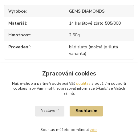
Výrobce
GEMS DIAMONDS
Materiál
14 karátové zlato 585/000
Hmotnost
2.50g
Provedení
bílé zlato (možná je žlutá
varianta)
Zpracování cookies
Zboží zařazeno v kategoriích
Náš e-shop a partneři potřebují Váš
souhlas
s použitím souborů
cookies, aby Vám mohli zobrazovat informace týkající se Vašich
zájmů.
Zlaté prstýnky
Souhlasím
Nastavení
Souhlas můžete odmítnout
zde
.
Vytvořeno na
Eshop-rychle.cz