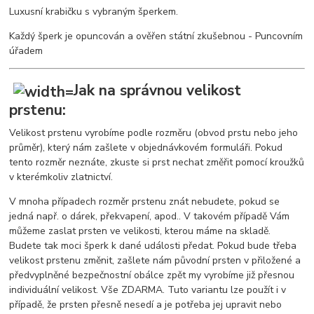
Luxusní krabičku s vybraným šperkem.
Každý šperk je opuncován a ověřen státní zkušebnou - Puncovním
úřadem
Jak na správnou velikost
prstenu:
Velikost prstenu vyrobíme podle rozměru (obvod prstu nebo jeho
průměr), který nám zašlete v objednávkovém formuláři. Pokud
tento rozměr neznáte, zkuste si prst nechat změřit pomocí kroužků
v kterémkoliv zlatnictví.
V mnoha případech rozměr prstenu znát nebudete, pokud se
jedná např. o dárek, překvapení, apod.. V takovém případě Vám
můžeme zaslat prsten ve velikosti, kterou máme na skladě.
Budete tak moci šperk k dané události předat. Pokud bude třeba
velikost prstenu změnit, zašlete nám původní prsten v přiložené a
předvyplněné bezpečnostní obálce zpět my vyrobíme již přesnou
individuální velikost. Vše ZDARMA. Tuto variantu lze použít i v
případě, že prsten přesně nesedí a je potřeba jej upravit nebo