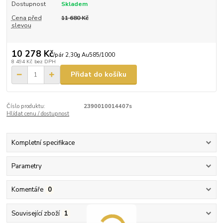
Dostupnost
Skladem
Cena před
11 680 Kč
slevou
10 278 Kč
/
pár 2,30g Au585/1000
8 494 Kč
bez DPH
Přidat do košíku
Číslo produktu:
2390010014407s
Hlídat cenu / dostupnost
Kompletní specifikace
Parametry
Komentáře
0
Související zboží
1