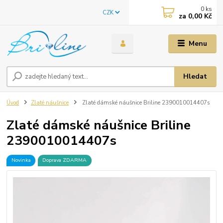
0
ks
CZK
za
0,00 Kč
Menu
Hledat
Úvod
Zlaté náušnice
Zlaté dámské náušnice Briline 2390010014407s
Zlaté dámské náušnice Briline
2390010014407s
Novinka
Doprava ZDARMA