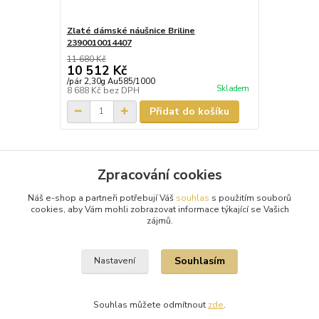
Zlaté dámské náušnice Briline
2390010014407
11 680 Kč
10 512 Kč
/
pár 2,30g Au585/1000
Skladem
8 688 Kč
bez DPH
Přidat do košíku
Zpracování cookies
Zboží zařazeno v kategoriích
Náš e-shop a partneři potřebují Váš
souhlas
s použitím souborů
Zlaté náušnice
cookies, aby Vám mohli zobrazovat informace týkající se Vašich
zájmů.
bílé zlato
Souhlasím
Nastavení
Souhlas můžete odmítnout
zde
.
Vytvořeno na
Eshop-rychle.cz