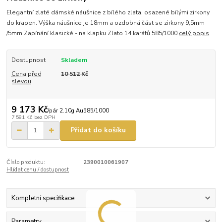
Elegantní zlaté dámské náušnice z bílého zlata, osazené bílými zirkony
do krapen. Výška náušnice je 18mm a ozdobná část se zirkony 9,5mm
/5mm Zapínání klasické - na klapku Zlato 14 karátů 585/1000
celý popis
Dostupnost
Skladem
Cena před
10 512 Kč
slevou
9 173 Kč
/
pár 2.10g Au585/1000
7 581 Kč
bez DPH
Přidat do košíku
Číslo produktu:
2390010061907
Hlídat cenu / dostupnost
Kompletní specifikace
Parametry