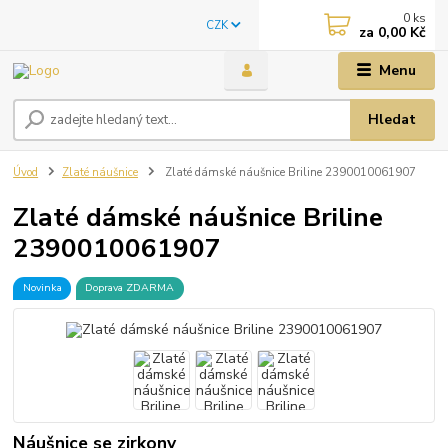
0
ks
CZK
za
0,00 Kč
Menu
Hledat
Úvod
Zlaté náušnice
Zlaté dámské náušnice Briline 2390010061907
Zlaté dámské náušnice Briline
2390010061907
Novinka
Doprava ZDARMA
Náušnice se zirkony