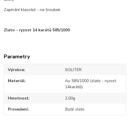
Zapínání klasické - na šroubek
Zlato - ryzost 14 karátů 585/1000
Parametry
Výrobce
SOLITER
Materiál
Au 585/1000 (zlato - ryzost
14karátů)
Hmotnost
2,00g
Provedení
žluté zlato