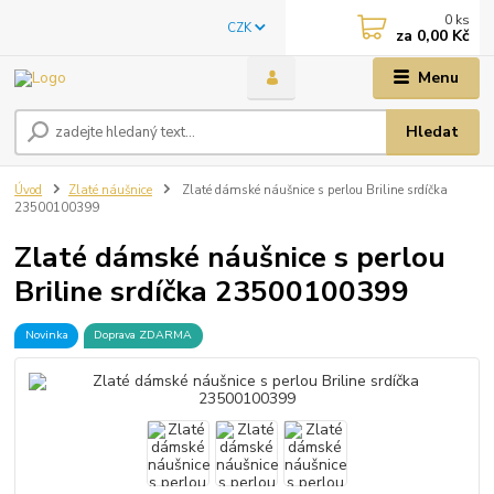
0
ks
CZK
za
0,00 Kč
Menu
Hledat
Úvod
Zlaté náušnice
Zlaté dámské náušnice s perlou Briline srdíčka
23500100399
Zlaté dámské náušnice s perlou
Briline srdíčka 23500100399
Novinka
Doprava ZDARMA