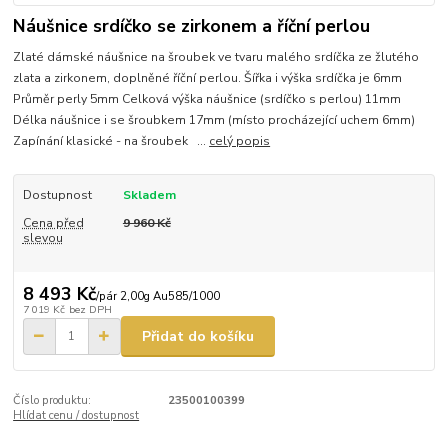
Náušnice srdíčko se zirkonem a říční perlou
Zlaté dámské náušnice na šroubek ve tvaru malého srdíčka ze žlutého
zlata a zirkonem, doplněné říční perlou. Šířka i výška srdíčka je 6mm
Průměr perly 5mm Celková výška náušnice (srdíčko s perlou) 11mm
Délka náušnice i se šroubkem 17mm (místo procházející uchem 6mm)
Zapínání klasické - na šroubek ...
celý popis
Dostupnost
Skladem
Cena před
9 960 Kč
slevou
8 493 Kč
/
pár 2,00g Au585/1000
7 019 Kč
bez DPH
Přidat do košíku
Číslo produktu:
23500100399
Hlídat cenu / dostupnost