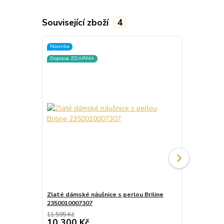
Související zboží
4
Novinka
Novinka
Doprava ZDARMA
Doprava ZD
Zlaté dámské náušnice s perlou Briline
Zlaté dámské
2350010007307
2350010040
11 595 Kč
7 560 Kč
10 300 Kč
6 349 Kč