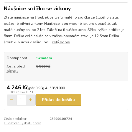
Náušnice srdíčko se zirkony
Zlaté náušnice na šroubek ve tvaru malého srdíčka ze žlutého zlata,
osázené bílými zirkony. Náušnice jsou vhodné jak pro dospělé, tak i
malé slečny asi od 2 let. Záleží na tloušťce ucha. Šířka i výška srdíčka je
5mm Délka celé náušnice v zašroubovaném stavu je 12,5mm Délka
šroubku v uchu v zašroubo...
celý popis
Dostupnost
Skladem
Cena před
5 500 Kč
slevou
4 246 Kč
/
pár 0,90g Au585/1000
3 509 Kč
bez DPH
Přidat do košíku
Číslo produktu:
23900100724
Hlídat cenu / dostupnost