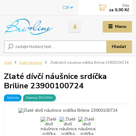
0
ks
CZK
za
0,00 Kč
Menu
Hledat
Úvod
Zlaté náušnice
Zlaté dívčí náušnice srdíčka Briline 23900100724
Zlaté dívčí náušnice srdíčka
Briline 23900100724
Novinka
Doprava ZDARMA