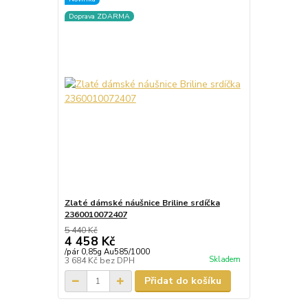
Doprava ZDARMA
Zlaté dámské náušnice Briline srdíčka
2360010072407
5 440 Kč
4 458 Kč
/
pár 0,85g Au585/1000
Skladem
3 684 Kč
bez DPH
Přidat do košíku