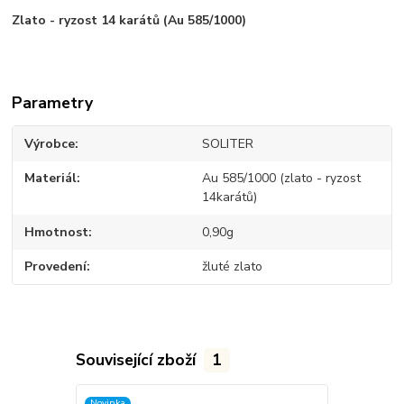
Zlato - ryzost 14 karátů (Au 585/1000)
Parametry
Výrobce
SOLITER
Materiál
Au 585/1000 (zlato - ryzost
14karátů)
Hmotnost
0,90g
Provedení
žluté zlato
Související zboží
1
Novinka