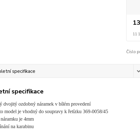
13
11 
Číslo p
etní specifikace
tní specifikace
tý dvojitý ozdobný náramek v bílém provedení
to model je vhodný do soupravy k řetízku 369-0058/45
a náramku je 4mm
ínání na karabinu