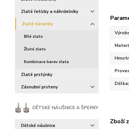
Zlaté řetízky a náhrdelníky
Param
Zlaté náramky
Výrob
Bílé zlato
Materi
Žluté zlato
Hmotn
Kombinace barev zlata
Prove
Zlaté prstýnky
Délka
Zásnubní prsteny
DĚTSKÉ NÁUŠNICE A ŠPERKY
Zboží 
Dětské náušnice