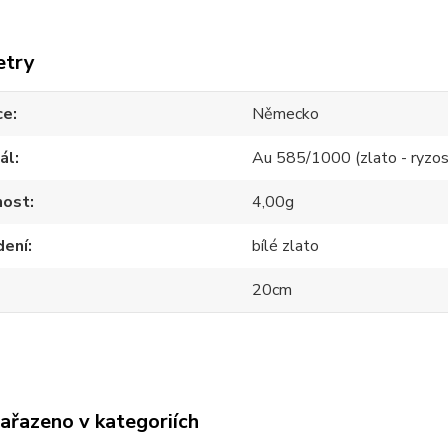
etry
ce
Německo
ál
Au 585/1000 (zlato - ryzos
ost
4,00g
dení
bílé zlato
20cm
zařazeno v kategoriích