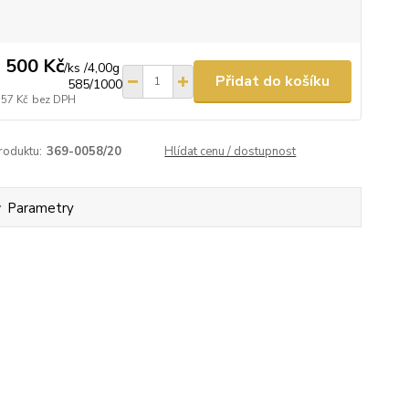
 500 Kč
/
ks /4,00g
Přidat do košíku
585/1000
157 Kč
bez DPH
roduktu:
369-0058/20
Hlídat cenu / dostupnost
Parametry