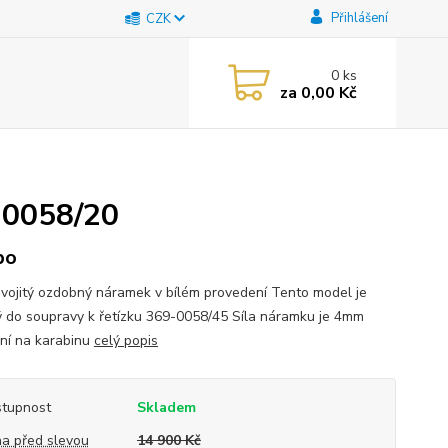
Přihlášení
CZK
0
ks
za
0,00 Kč
9-0058/20
bo
dvojitý ozdobný náramek v bílém provedení Tento model je
 do soupravy k řetízku 369-0058/45 Síla náramku je 4mm
ní na karabinu
celý popis
tupnost
Skladem
a před slevou
14 900 Kč