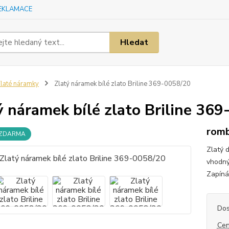
EKLAMACE
Hledat
laté náramky
Zlatý náramek bílé zlato Briline 369-0058/20
ý náramek bílé zlato Briline 36
rom
 ZDARMA
Zlatý 
vhodný
Zapíná
Dos
Cen