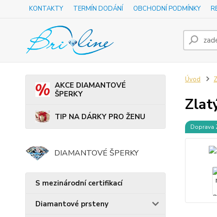
KONTAKTY
TERMÍN DODÁNÍ
OBCHODNÍ PODMÍNKY
R
Úvod
Z
AKCE DIAMANTOVÉ
ŠPERKY
Zlat
TIP NA DÁRKY PRO ŽENU
Doprava
DIAMANTOVÉ ŠPERKY
S mezinárodní certifikací
Diamantové prsteny