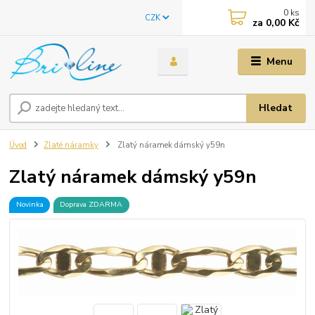
0
ks
CZK
za
0,00 Kč
Menu
Hledat
Úvod
Zlaté náramky
Zlatý náramek dámský y59n
Zlatý náramek dámský y59n
Novinka
Doprava ZDARMA