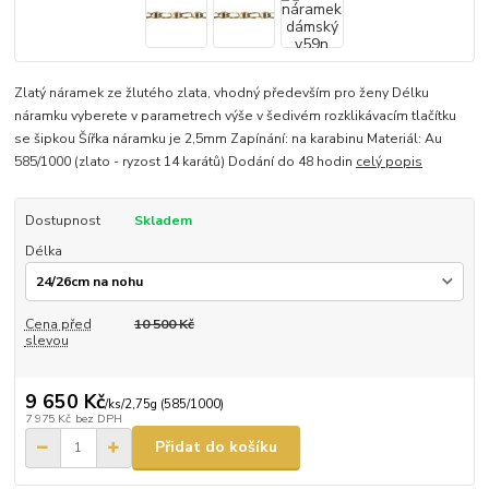
Zlatý náramek ze žlutého zlata, vhodný především pro ženy Délku
náramku vyberete v parametrech výše v šedivém rozklikávacím tlačítku
se šipkou Šířka náramku je 2,5mm Zapínání: na karabinu Materiál: Au
585/1000 (zlato - ryzost 14 karátů) Dodání do 48 hodin
celý popis
Dostupnost
Skladem
Délka
Cena před
10 500 Kč
slevou
9 650 Kč
/
ks/2,75g (585/1000)
7 975 Kč
bez DPH
Přidat do košíku