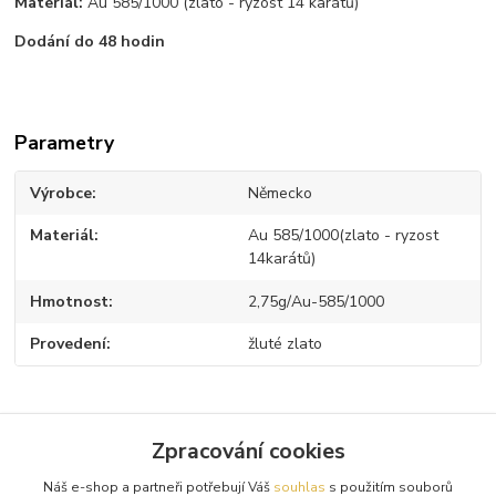
Materiál:
Au 585/1000 (zlato - ryzost 14 karátů)
Dodání do 48 hodin
Parametry
Výrobce
Německo
Materiál
Au 585/1000(zlato - ryzost
14karátů)
Hmotnost
2,75g/Au-585/1000
Provedení
žluté zlato
Zpracování cookies
Zboží zařazeno v kategoriích
Náš e-shop a partneři potřebují Váš
souhlas
s použitím souborů
Zlaté náramky