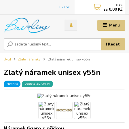
0
ks
CZK
za
0,00 Kč
Menu
Hledat
Úvod
Zlaté náramky
Zlatý náramek unisex y55n
Zlatý náramek unisex y55n
Novinka
Doprava ZDARMA
Náramek figaro s příčkou