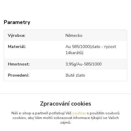
Parametry
Výrobce
Německo
Materiál
Au 585/1000(zlato - ryzost
14karátů)
Hmotnost
3,95g/Au-585/1000
Provedení
žluté zlato
Zpracování cookies
Zboží zařazeno v kategoriích
Náš e-shop a partneři potřebují Váš
souhlas
s použitím souborů
Zlaté náramky
cookies, aby Vám mohli zobrazovat informace týkající se Vašich
zájmů.
Žluté zlato