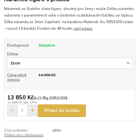
Náramek ze žlutého zlata figaro, vhodný pro ženy i muže Délku náramku
vyberete v parametrech výše v šedivém rozklikávacím tlačítku se šipkou
Šířka náramku je 3mm Zapínání: na karabinu Materiál: Au 585/1000 (zlato
- ryzost 14 karátů) Dodání do 48 hodin
celý popis
Dostupnost
Skladem
Délka
Cena před
14 900 Kč
slevou
13 850 Kč
/
ks/3,95g (585/1000)
11 446 Kč
bez DPH
Přidat do košíku
Číslo produktu:
y55n
Hlídat cenu / dostupnost