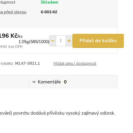
tupnost
Skladem
a před slevou
6 001 Kč
196 Kč
/
ks
Přidat do košíku
1,05g(585/1000)
94 Kč
bez DPH
roduktu:
M147-0821.1
Hlídat cenu / dostupnost
Komentáře
0
kování) povrchu dodává přívěsku vysoký zajímavý odlesk.