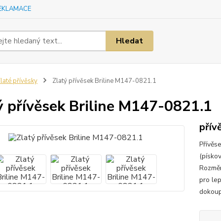
EKLAMACE
Hledat
laté přívěsky
Zlatý přívěsek Briline M147-0821.1
ý přívěsek Briline M147-0821.1
přív
Přívěs
(písko
Rozměr
pro le
dokoup