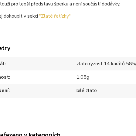
louží pro lepší představu šperku a není součástí dodávky.
j dokoupit v sekci
"Zlaté řetízky"
etry
ál
zlato ryzost 14 karátů 58
ost
1,05g
dení
bílé zlato
zařazeno v kategoriích