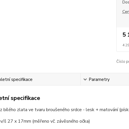
Dos
Cen
5 
4 2
Číslo p
etní specifikace
Parametry
tní specifikace
z bílého zlata ve tvaru broušeného srdce - lesk + matování (pís
v/š 27 x 17mm (měřeno vč. závěsného očka)