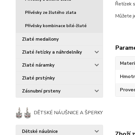
Řetízek s
Přívěsky ze žlutého zlata
Můžete je
Přívěsky kombinace bílé-žluté
Zlaté medailony
Param
Zlaté řetízky a náhrdelníky
Materi
Zlaté náramky
Hmotn
Zlaté prstýnky
Prove
Zásnubní prsteny
DĚTSKÉ NÁUŠNICE A ŠPERKY
Dětské náušnice
Zboží 