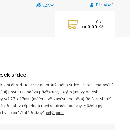
Přihlášení
CZK
0
ks
za
0,00 Kč
ěsek srdce
ek z bílého zlata ve tvaru broušeného srdce - lesk + matování
vání) povrchu dodává přívěsku vysoký zajímavý odlesk.
y v/š 27 x 17mm (měřeno vč. závěsného očka) Řetízek slouží
pší představu šperku a není součástí dodávky. Můžete jej
it v sekci "Zlaté řetízky"
celý popis