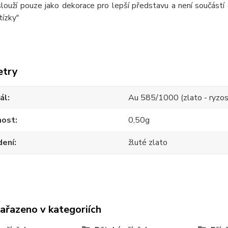
louží pouze jako dekorace pro lepší představu a není součástí 
tízky"
etry
ál
Au 585/1000 (zlato - ryzos
ost
0,50g
dení
žluté zlato
zařazeno v kategoriích