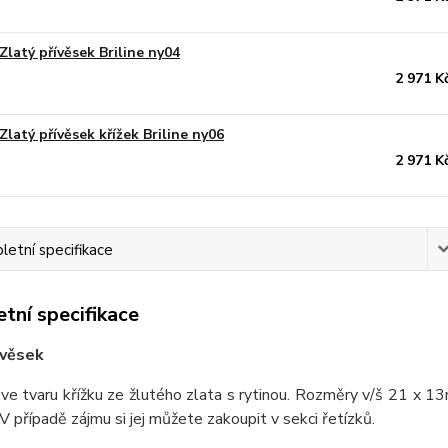
Zlatý přívěsek Briline ny04
2 971 K
Zlatý přívěsek křížek Briline ny06
2 971 K
etní specifikace
tní specifikace
ívěsek
ve tvaru křížku ze žlutého zlata s rytinou. Rozměry v/š 21 x 
V případě zájmu si jej můžete zakoupit v sekci řetízků.