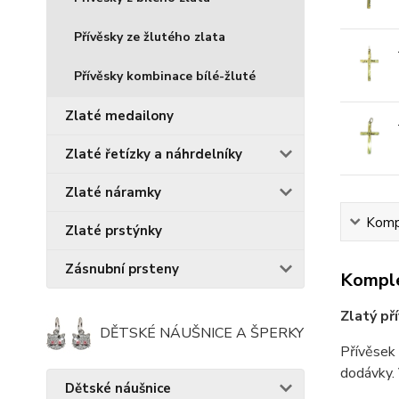
Přívěsky ze žlutého zlata
Přívěsky kombinace bílé-žluté
Zlaté medailony
Zlaté řetízky a náhrdelníky
Zlaté náramky
Kompl
Zlaté prstýnky
Zásnubní prsteny
Komple
Zlatý př
DĚTSKÉ NÁUŠNICE A ŠPERKY
Přívěsek 
dodávky. 
Dětské náušnice