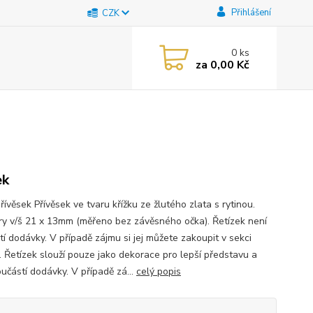
Přihlášení
CZK
0
ks
za
0,00 Kč
ek
řívěsek Přívěsek ve tvaru křížku ze žlutého zlata s rytinou.
y v/š 21 x 13mm (měřeno bez závěsného očka). Řetízek není
tí dodávky. V případě zájmu si jej můžete zakoupit v sekci
ů. Řetízek slouží pouze jako dekorace pro lepší představu a
učástí dodávky. V případě zá...
celý popis