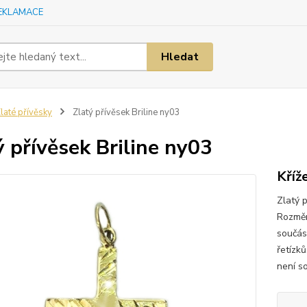
EKLAMACE
Hledat
laté přívěsky
Zlatý přívěsek Briline ny03
ý přívěsek Briline ny03
Kříž
Zlatý p
Rozměr
součás
řetízk
není so