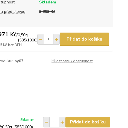
tupnost
Skladem
a před slevou
3 903 Kč
971 Kč
/
0,50g
Přidat do košíku
(585/1000)
55 Kč
bez DPH
roduktu:
ny03
Hlídat cenu / dostupnost
Skladem
Přidat do košíku
č
/
0,50g (585/1000)