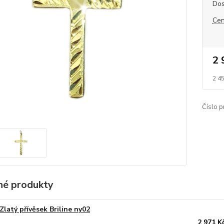
Dos
Cen
2 
2 4
Číslo p
é produkty
Zlatý přívěsek Briline ny02
2 971 K