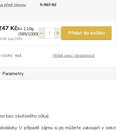
a před slevou
5 967 Kč
247 Kč
/
ks 1,10g
Přidat do košíku
(585/1000)
36 Kč
bez DPH
roduktu:
ny2
Hlídat cenu / dostupnost
Parametry
no bez závěsného očka).
dodávky. V případě zájmu si jej můžete zakoupit v sekci