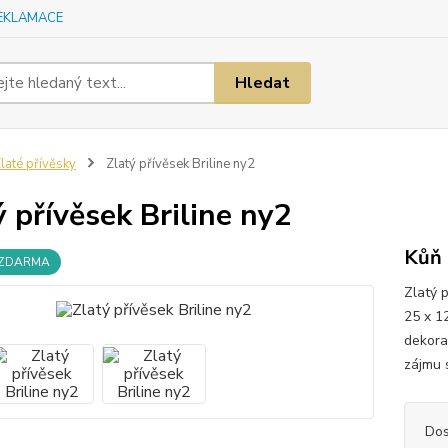
EKLAMACE
Hledat
laté přívěsky
Zlatý přívěsek Briline ny2
ý přívěsek Briline ny2
Kůň
 ZDARMA
Zlatý 
25 x 1
dekora
zájmu s
Dos