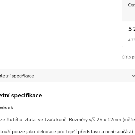
Cen
5 
4 3
Číslo p
etní specifikace
tní specifikace
ívěsek
 ze žlutého zlata ve tvaru koně. Rozměry v/š 25 x 12mm (měře
louží pouze jako dekorace pro lepší představu a není součástí 