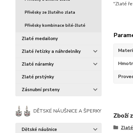
"Zlaté ře
Přívěsky ze žlutého zlata
Přívěsky kombinace bílé-žluté
Param
Zlaté medailony
Materi
Zlaté řetízky a náhrdelníky
Hmotn
Zlaté náramky
Prove
Zlaté prstýnky
Zásnubní prsteny
DĚTSKÉ NÁUŠNICE A ŠPERKY
Zboží 
Zlaté
Dětské náušnice