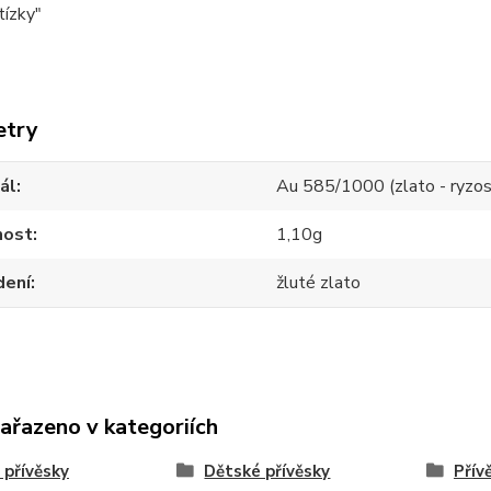
tízky"
etry
ál
Au 585/1000 (zlato - ryzos
ost
1,10g
dení
žluté zlato
zařazeno v kategoriích
 přívěsky
Dětské přívěsky
Přív