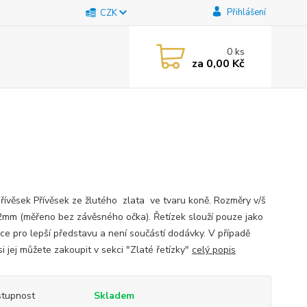
Přihlášení
CZK
0
ks
za
0,00 Kč
přívěsek Přívěsek ze žlutého zlata ve tvaru koně. Rozměry v/š
2mm (měřeno bez závěsného očka). Řetízek slouží pouze jako
ce pro lepší představu a není součástí dodávky. V případě
i jej můžete zakoupit v sekci "Zlaté řetízky"
celý popis
tupnost
Skladem