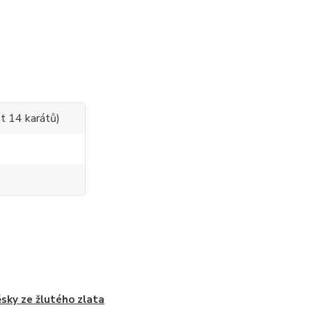
t 14 karátů)
ěsky ze žlutého zlata