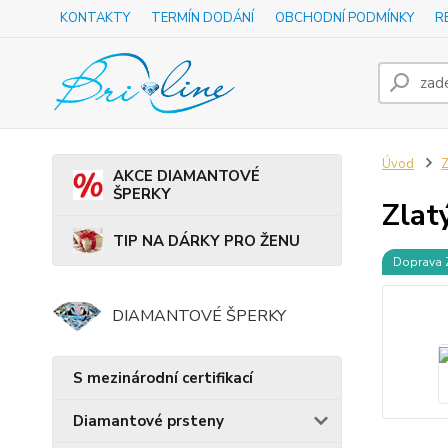
KONTAKTY
TERMÍN DODÁNÍ
OBCHODNÍ PODMÍNKY
R
Úvod
Z
AKCE DIAMANTOVÉ
ŠPERKY
Zlat
TIP NA DÁRKY PRO ŽENU
Doprava
DIAMANTOVÉ ŠPERKY
S mezinárodní certifikací
Diamantové prsteny