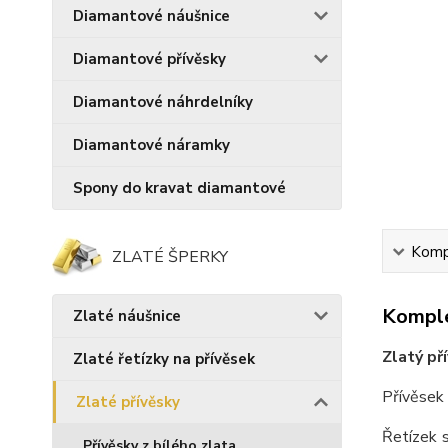
Diamantové náušnice
Diamantové přívěsky
Diamantové náhrdelníky
Diamantové náramky
Spony do kravat diamantové
Kompl
ZLATÉ ŠPERKY
Komple
Zlaté náušnice
Zlatý př
Zlaté řetízky na přívěsek
Přívěsek
Zlaté přívěsky
Řetízek s
Přívěsky z bílého zlata