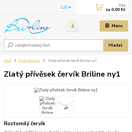
0
ks
CZK
za
0,00 Kč
Menu
Hledat
Úvod
Zlaté přívěsky
Zlatý přívěsek červík Briline ny1
Zlatý přívěsek červík Briline ny1
Roztomilý červík