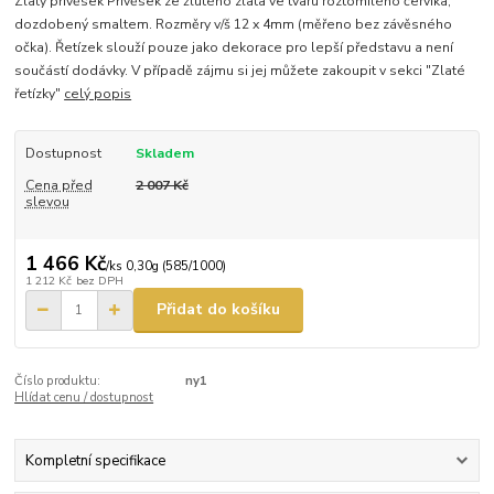
Zlatý přívěsek Přívěsek ze žlutého zlata ve tvaru roztomilého červíka,
dozdobený smaltem. Rozměry v/š 12 x 4mm (měřeno bez závěsného
očka). Řetízek slouží pouze jako dekorace pro lepší představu a není
součástí dodávky. V případě zájmu si jej můžete zakoupit v sekci "Zlaté
řetízky"
celý popis
Dostupnost
Skladem
Cena před
2 007 Kč
slevou
1 466 Kč
/
ks 0,30g (585/1000)
1 212 Kč
bez DPH
Přidat do košíku
Číslo produktu:
ny1
Hlídat cenu / dostupnost
Kompletní specifikace