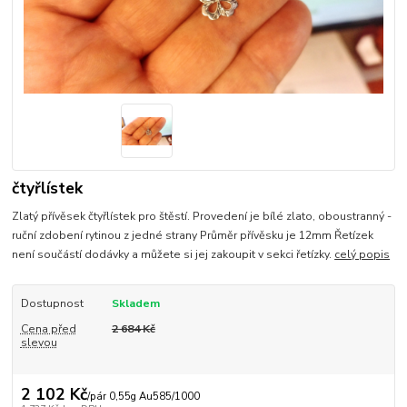
čtyřlístek
Zlatý přívěsek čtyřlístek pro štěstí. Provedení je bílé zlato, oboustranný -
ruční zdobení rytinou z jedné strany Průměr přívěsku je 12mm Řetízek
není součástí dodávky a můžete si jej zakoupit v sekci řetízky.
celý popis
Dostupnost
Skladem
Cena před
2 684 Kč
slevou
2 102 Kč
/
pár 0,55g Au585/1000