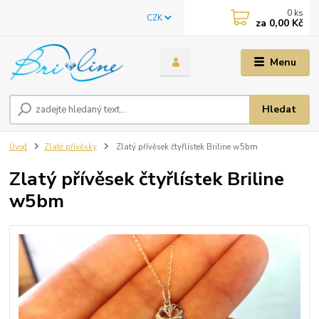
0
ks
CZK
za
0,00 Kč
Menu
Hledat
Úvod
Zlaté přívěsky
Zlatý přívěsek čtyřlístek Briline w5bm
Zlatý přívěsek čtyřlístek Briline
w5bm