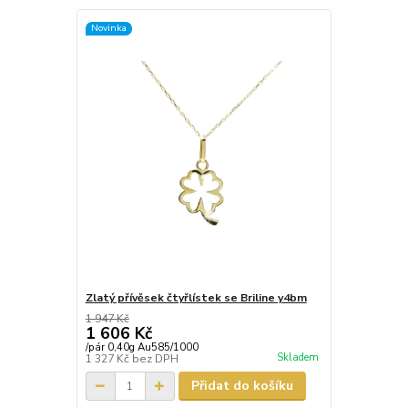
Novinka
Zlatý přívěsek čtyřlístek se Briline y4bm
1 947 Kč
1 606 Kč
/
pár 0,40g Au585/1000
Skladem
1 327 Kč
bez DPH
Přidat do košíku