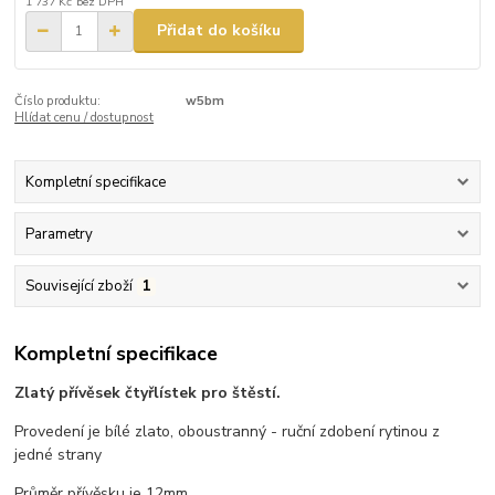
1 737 Kč
bez DPH
Přidat do košíku
Číslo produktu:
w5bm
Hlídat cenu / dostupnost
Kompletní specifikace
Parametry
Související zboží
1
Kompletní specifikace
Zlatý přívěsek čtyřlístek pro štěstí.
Provedení je bílé zlato, oboustranný - ruční zdobení rytinou z
jedné strany
Průměr přívěsku je 12mm