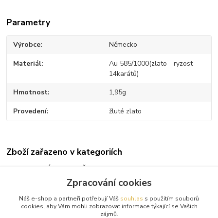
Parametry
Výrobce
Německo
Materiál
Au 585/1000(zlato - ryzost
14karátů)
Hmotnost
1,95g
Provedení
žluté zlato
Zboží zařazeno v kategoriích
TIP NA DÁRKY PRO ŽENU
Zpracování cookies
Zlaté řetízky na přívěsek
Náš e-shop a partneři potřebují Váš
souhlas
s použitím souborů
Zlaté řetízky a náhrdelníky
cookies, aby Vám mohli zobrazovat informace týkající se Vašich
zájmů.
Žluté zlato