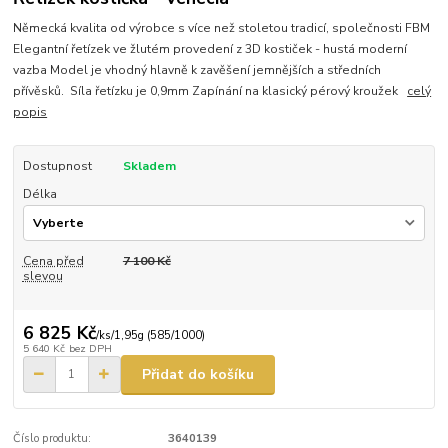
Německá kvalita od výrobce s více než stoletou tradicí, společnosti FBM
Elegantní řetízek ve žlutém provedení z 3D kostiček - hustá moderní
vazba Model je vhodný hlavně k zavěšení jemnějších a středních
přívěsků. Síla řetízku je 0,9mm Zapínání na klasický pérový kroužek
celý
popis
Dostupnost
Skladem
Délka
Cena před
7 100 Kč
slevou
6 825 Kč
/
ks/1,95g (585/1000)
5 640 Kč
bez DPH
Přidat do košíku
Číslo produktu:
3640139