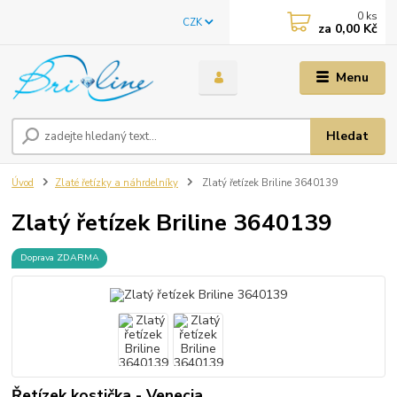
0
ks
CZK
za
0,00 Kč
Menu
Hledat
Úvod
Zlaté řetízky a náhrdelníky
Zlatý řetízek Briline 3640139
Zlatý řetízek Briline 3640139
Doprava ZDARMA
Řetízek kostička - Venecia