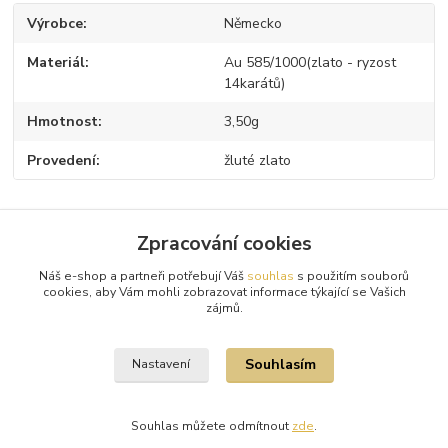
Výrobce
Německo
Materiál
Au 585/1000(zlato - ryzost
14karátů)
Hmotnost
3,50g
Provedení
žluté zlato
Zpracování cookies
Zboží zařazeno v kategoriích
Náš e-shop a partneři potřebují Váš
souhlas
s použitím souborů
Zlaté řetízky a náhrdelníky
cookies, aby Vám mohli zobrazovat informace týkající se Vašich
zájmů.
Žluté zlato
Souhlasím
Nastavení
Souhlas můžete odmítnout
zde
.
Vytvořeno na
Eshop-rychle.cz