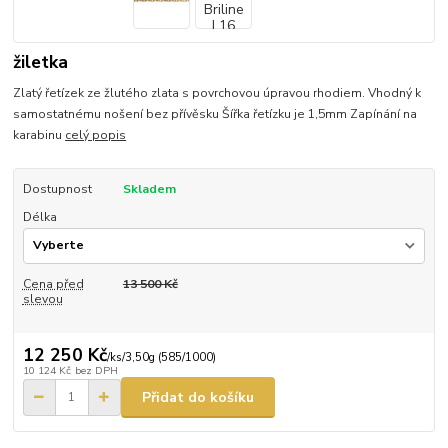
žiletka
Zlatý řetízek ze žlutého zlata s povrchovou úpravou rhodiem. Vhodný k
samostatnému nošení bez přívěsku Šířka řetízku je 1,5mm Zapínání na
karabinu
celý popis
Dostupnost
Skladem
Délka
Cena před
13 500 Kč
slevou
12 250 Kč
/
ks/3,50g (585/1000)
10 124 Kč
bez DPH
Přidat do košíku