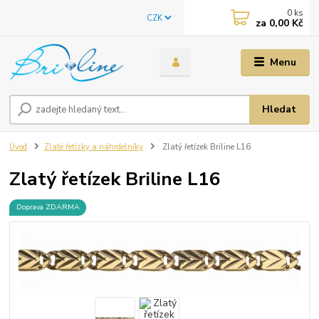
0
ks
CZK
za
0,00 Kč
Menu
Hledat
Úvod
Zlaté řetízky a náhrdelníky
Zlatý řetízek Briline L16
Zlatý řetízek Briline L16
Doprava ZDARMA