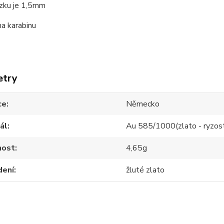
ízku je 1,5mm
na karabinu
etry
ce
Německo
ál
Au 585/1000(zlato - ryzos
ost
4,65g
dení
žluté zlato