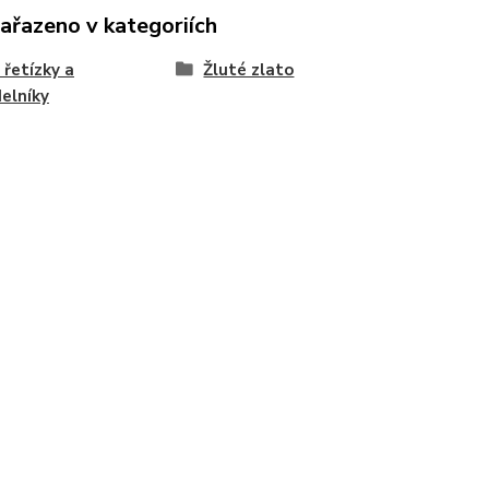
zařazeno v kategoriích
 řetízky a
Žluté zlato
elníky