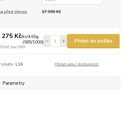
a před slevou
17 300 Kč
 275 Kč
/
ks/4,65g
Přidat do košíku
(585/1000)
450 Kč
bez DPH
roduktu:
L16
Hlídat cenu / dostupnost
Parametry