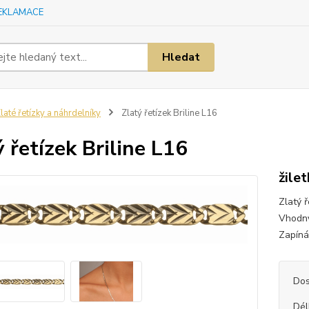
EKLAMACE
Hledat
laté řetízky a náhrdelníky
Zlatý řetízek Briline L16
ý řetízek Briline L16
žile
Zlatý 
Vhodný
Zapíná
Dos
Dél