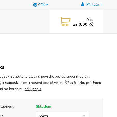
Přihlášení
CZK
0
ks
za
0,00 Kč
tka
řetízek ze žlutého zlata s povrchovou úpravou rhodiem.
 k samostatnému nošení bez přívěsku Šířka řetízku je 1,5mm
ní na karabinu
celý popis
tupnost
Skladem
ka