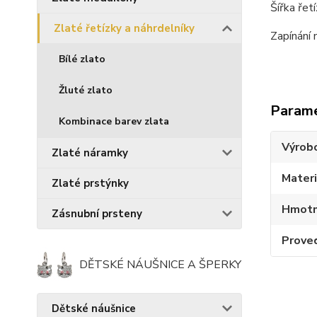
Šířka řet
Zlaté řetízky a náhrdelníky
Zapínání 
Bílé zlato
Žluté zlato
Param
Kombinace barev zlata
Výrob
Zlaté náramky
Materi
Zlaté prstýnky
Hmotn
Zásnubní prsteny
Prove
DĚTSKÉ NÁUŠNICE A ŠPERKY
Dětské náušnice