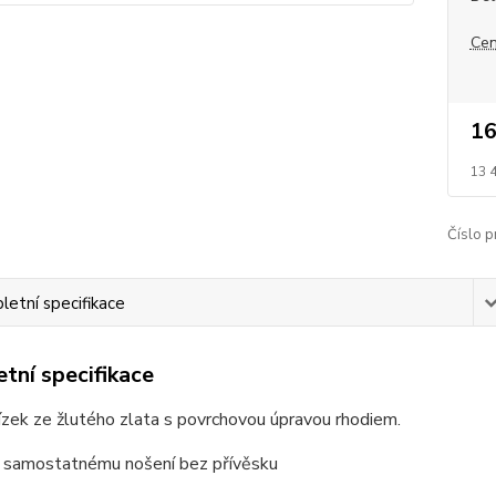
Cen
16
13 
Číslo p
etní specifikace
tní specifikace
ízek ze žlutého zlata s povrchovou úpravou rhodiem.
 samostatnému nošení bez přívěsku