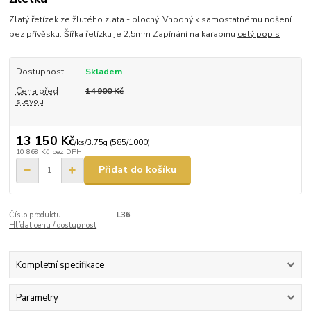
Zlatý řetízek ze žlutého zlata - plochý. Vhodný k samostatnému nošení
bez přívěsku. Šířka řetízku je 2,5mm Zapínání na karabinu
celý popis
Dostupnost
Skladem
Cena před
14 900 Kč
slevou
13 150 Kč
/
ks/3.75g (585/1000)
10 868 Kč
bez DPH
Přidat do košíku
Číslo produktu:
L36
Hlídat cenu / dostupnost
Kompletní specifikace
Parametry