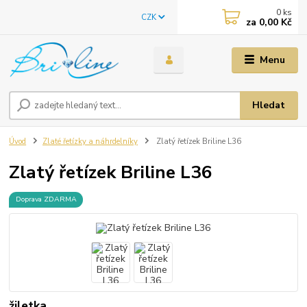
0
ks
CZK
za
0,00 Kč
Menu
Hledat
Úvod
Zlaté řetízky a náhrdelníky
Zlatý řetízek Briline L36
Zlatý řetízek Briline L36
Doprava ZDARMA
žiletka