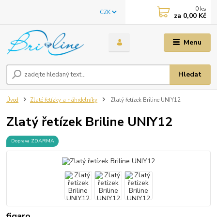
0
ks
CZK
za
0,00 Kč
Menu
Hledat
Úvod
Zlaté řetízky a náhrdelníky
Zlatý řetízek Briline UNIY12
Zlatý řetízek Briline UNIY12
Doprava ZDARMA
figaro