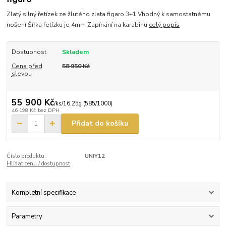
Zlatý silný řetízek ze žlutého zlata figaro 3+1 Vhodný k samostatnému
nošení Šířka řetízku je 4mm Zapínání na karabinu
celý popis
Dostupnost
Skladem
Cena před
58 950 Kč
slevou
55 900 Kč
/
ks/16,25g (585/1000)
46 198 Kč
bez DPH
Přidat do košíku
Číslo produktu:
UNIY12
Hlídat cenu / dostupnost
Kompletní specifikace
Parametry