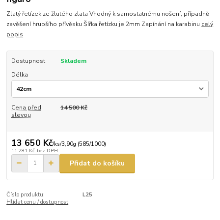
Zlatý řetízek ze žlutého zlata Vhodný k samostatnému nošení, případně
zavěšení hrubšího přívěsku Šířka řetízku je 2mm Zapínání na karabinu
celý
popis
Dostupnost
Skladem
Délka
Cena před
14 500 Kč
slevou
13 650 Kč
/
ks/3,90g (585/1000)
11 281 Kč
bez DPH
Přidat do košíku
Číslo produktu:
L25
Hlídat cenu / dostupnost