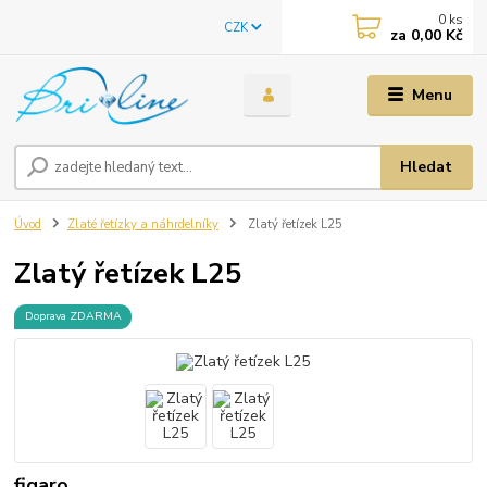
0
ks
CZK
za
0,00 Kč
Menu
Hledat
Úvod
Zlaté řetízky a náhrdelníky
Zlatý řetízek L25
Zlatý řetízek L25
Doprava ZDARMA
figaro