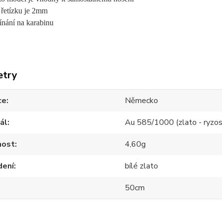
 řetízku je 2mm
ínání na karabinu
etry
ce
Německo
ál
Au 585/1000 (zlato - ryzos
ost
4,60g
dení
bílé zlato
50cm