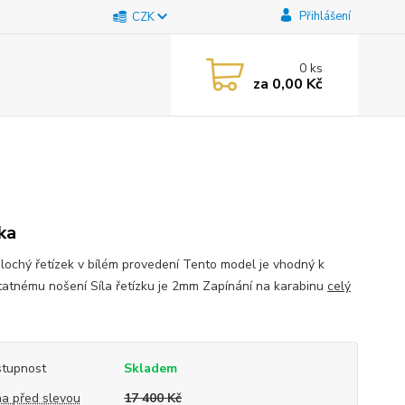
Přihlášení
CZK
0
ks
za
0,00 Kč
tka
plochý řetízek v bílém provedení Tento model je vhodný k
atnému nošení Síla řetízku je 2mm Zapínání na karabinu
celý
tupnost
Skladem
a před slevou
17 400 Kč