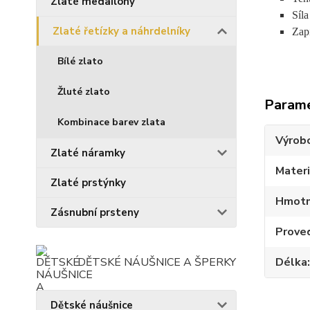
Zlaté medailony
Síla
Zlaté řetízky a náhrdelníky
Zap
Bílé zlato
Žluté zlato
Param
Kombinace barev zlata
Výrob
Zlaté náramky
Materi
Zlaté prstýnky
Hmotn
Zásnubní prsteny
Prove
DĚTSKÉ NÁUŠNICE A ŠPERKY
Délka
Dětské náušnice