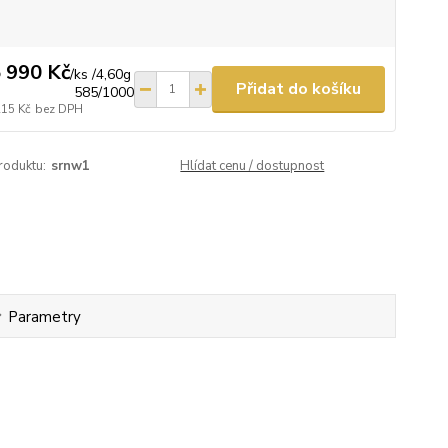
 990 Kč
/
ks /4,60g
Přidat do košíku
585/1000
215 Kč
bez DPH
roduktu:
srnw1
Hlídat cenu / dostupnost
Parametry