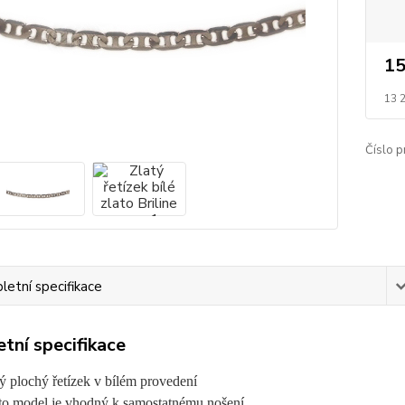
15
13 
Číslo p
etní specifikace
tní specifikace
ý plochý řetízek v bílém provedení
to model je vhodný k samostatnému nošení