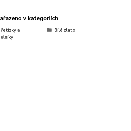
zařazeno v kategoriích
 řetízky a
Bílé zlato
elníky