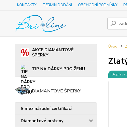
KONTAKTY
TERMÍN DODÁNÍ
OBCHODNÍ PODMÍNKY
R
Úvod
Z
AKCE DIAMANTOVÉ
ŠPERKY
Zlat
TIP NA DÁRKY PRO ŽENU
Doprava
DIAMANTOVÉ ŠPERKY
S mezinárodní certifikací
Diamantové prsteny