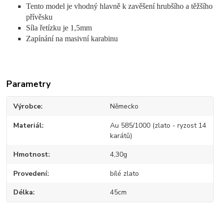
Tento model je vhodný hlavně k zavěšení hrubšího a těžšího
přívěsku
Síla řetízku je 1,5mm
Zapínání na masivní karabinu
Parametry
Výrobce
Německo
Materiál
Au 585/1000 (zlato - ryzost 14
karátů)
Hmotnost
4,30g
Provedení
bílé zlato
Délka
45cm