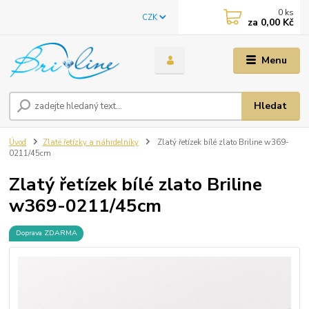
0
ks
CZK
za
0,00 Kč
Menu
Hledat
Úvod
Zlaté řetízky a náhrdelníky
Zlatý řetízek bílé zlato Briline w369-
0211/45cm
Zlatý řetízek bílé zlato Briline
w369-0211/45cm
Doprava ZDARMA